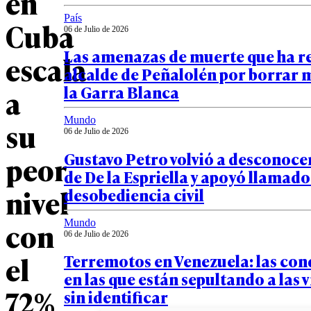
en
País
Cuba
06 de Julio de 2026
Las amenazas de muerte que ha r
escala
alcalde de Peñalolén por borrar 
la Garra Blanca
a
Mundo
su
06 de Julio de 2026
Gustavo Petro volvió a desconocer
peor
de De la Espriella y apoyó llamado 
nivel
desobediencia civil
con
Mundo
06 de Julio de 2026
el
Terremotos en Venezuela: las con
en las que están sepultando a las 
72%
sin identificar