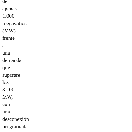
de
apenas
1.000
megavatios
(MW)
frente
a
una
demanda
que
superará
los
3.100
MW,
con
una
desconexión
programada