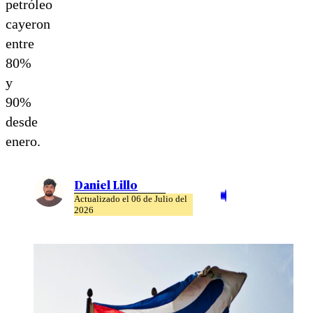
petróleo
cayeron
entre
80%
y
90%
desde
enero.
Daniel Lillo
Actualizado el 06 de Julio del
2026