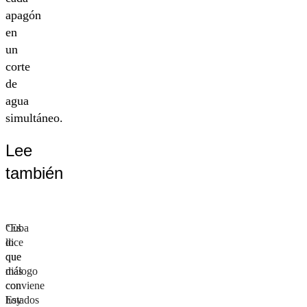
apagón
en
un
corte
de
agua
simultáneo.
Lee
también
Cuba
“Es
dice
lo
que
que
diálogo
más
con
conviene
Estados
hoy