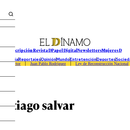
Suscripción Revista D
Papel Digital
Newsletters
Mujeres D
Economía
Reportajes
Opinión
Mundo
Entretención
Deportes
Socied
Caso Sartor
Juan Pablo Rodríguez
Ley de Reconstrucción Nacional
antiago salvar