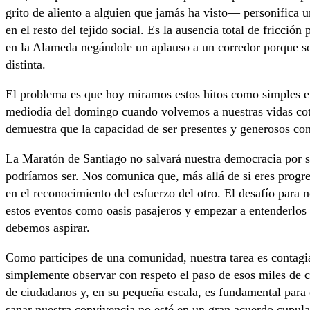
grito de aliento a alguien que jamás ha visto— personifica u
en el resto del tejido social. Es la ausencia total de fricción
en la Alameda negándole un aplauso a un corredor porque sos
distinta.
El problema es que hoy miramos estos hitos como simples e
mediodía del domingo cuando volvemos a nuestras vidas cot
demuestra que la capacidad de ser presentes y generosos con 
La Maratón de Santiago no salvará nuestra democracia por sí
podríamos ser. Nos comunica que, más allá de si eres progres
en el reconocimiento del esfuerzo del otro. El desafío para 
estos eventos como oasis pasajeros y empezar a entenderlos
debemos aspirar.
Como partícipes de una comunidad, nuestra tarea es contagia
simplemente observar con respeto el paso de esos miles de c
de ciudadanos y, en su pequeña escala, es fundamental para e
sanar nuestra convivencia no esté en un gran acuerdo cupular