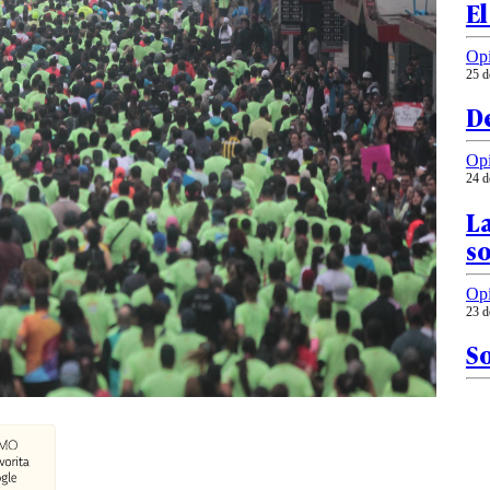
El
Op
25 d
De
Op
24 d
La
so
Op
23 d
S