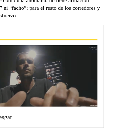
ce como una anomalía: no tiene afiliación
” ni “facho”; para el resto de los corredores y
sfuerzo.
esgar