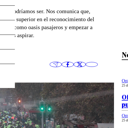
o que podríamos ser. Nos comunica que,
un valor superior en el reconocimiento del
eventos como oasis pasajeros y empezar a
ebemos aspirar.
N
Op
25 d
Of
p
Op
25 d