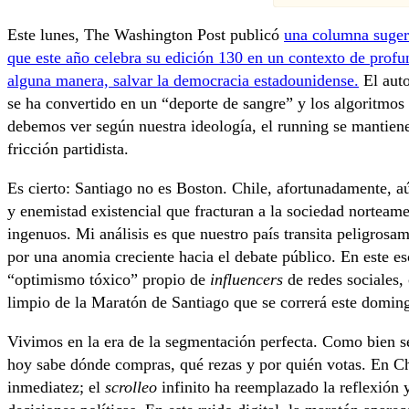
Este lunes, The Washington Post publicó
una columna suger
que este año celebra su edición 130 en un contexto de profu
alguna manera, salvar la democracia estadounidense.
El auto
se ha convertido en un “deporte de sangre” y los algoritmos 
debemos ver según nuestra ideología, el running se mantien
fricción partidista.
Es cierto: Santiago no es Boston. Chile, afortunadamente, aú
y enemistad existencial que fracturan a la sociedad nortea
ingenuos. Mi análisis es que nuestro país transita peligrosa
por una anomia creciente hacia el debate público. En este e
“optimismo tóxico” propio de
influencers
de redes sociales,
limpio de la Maratón de Santiago que se correrá este domin
Vivimos en la era de la segmentación perfecta. Como bien s
hoy sabe dónde compras, qué rezas y por quién votas. En Ch
inmediatez; el
scrolleo
infinito ha reemplazado la reflexión