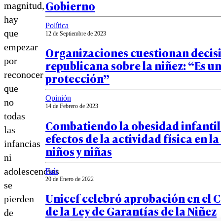
Gobierno
magnitud,
hay
Política
que
12 de Septiembre de 2023
empezar
Organizaciones cuestionan decis
por
republicana sobre la niñez: “Es un
reconocer
protección”
que
Opinión
no
14 de Febrero de 2023
todas
Combatiendo la obesidad infantil 
las
efectos de la actividad física en la
infancias
niños y niñas
ni
adolescencias
País
20 de Enero de 2022
se
Unicef celebró aprobación en el 
pierden
de la Ley de Garantías de la Niñez
de