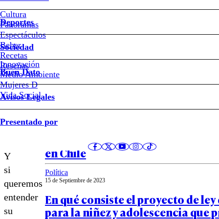
Cultura
Deportes
Panoramas
Hoy
Espectáculos
Beber
Chile
Sociedad
Recetas
tiene
Innovación
Notas relacionadas
Reseñas
Buen Dato
no
Medio Ambiente
Mujeres D
una,
Vida Social
Avisos Legales
sino
Opinión
varias
Presentado por
18 de Marzo de 2024
generaciones
Desafíos y avances para la primer
perdidas.
en Chile
Y
si
Política
15 de Septiembre de 2023
queremos
En qué consiste el proyecto de ley 
entender
para la niñez y adolescencia que p
su