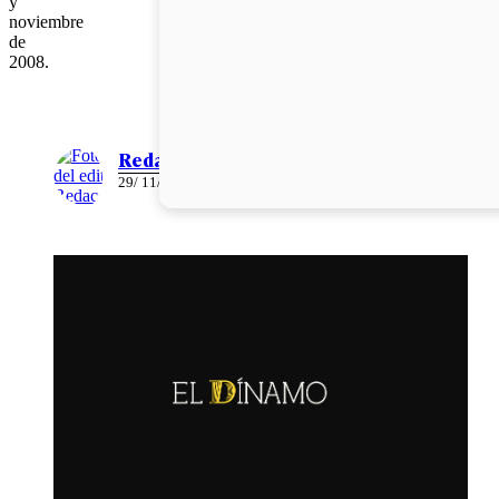
y
noviembre
de
2008.
Redacción
29/ 11/ 2010