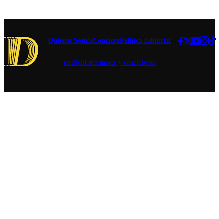
rebajas en
al
variedades
parlamentario.
seleccionadas,
concursos y
experiencias
Quiénes Somos
Contacto
Política Editorial
para conocer
nuevos estilos
publicidad
términos y condiciones
de cerveza.