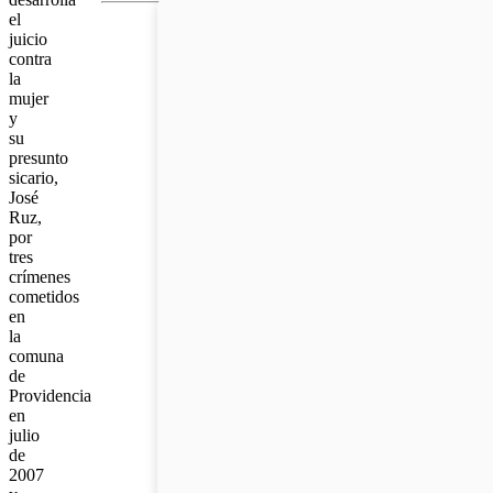
el
juicio
contra
la
mujer
y
su
presunto
sicario,
José
Ruz,
por
tres
crímenes
cometidos
en
la
comuna
de
Providencia
en
julio
de
2007