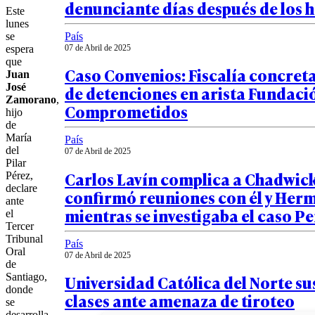
denunciante días después de los 
Este
lunes
País
se
07 de Abril de 2025
espera
que
Caso Convenios: Fiscalía concreta
Juan
José
de detenciones en arista Fundaci
Zamorano
,
Comprometidos
hijo
de
María
País
del
07 de Abril de 2025
Pilar
Carlos Lavín complica a Chadwick
Pérez,
declare
confirmó reuniones con él y Herm
ante
mientras se investigaba el caso P
el
Tercer
Tribunal
País
Oral
07 de Abril de 2025
de
Universidad Católica del Norte s
Santiago,
donde
clases ante amenaza de tiroteo
se
desarrolla