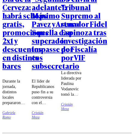
Cerveza:
adelante":
Tribunal
habrá schops
Máximo
Supremo al
gratis,
Pavez y Arturo
senador Fidel
promociones
Squella dan
Espinoza tras
2x1 y
superado
investigación
descuentos
impasse por
de Fiscalía
en distintos
ex
por VIF
bares
subsecretario
La directiva
liderada por
Durante la
El líder de
Paulina
jornada,
Republicanos
Vodanovic
distintos
puso fin a su
tomó la
locales
controversia
decisión luego
prepararon
con el
Cristián
que la Fiscalía
ofertas para
subsecretario
Meza
Regional de
Gabriela
Cristián
sus clientes,
de Interior.
Valparaíso
Romo
Meza
incluyendo
iniciara una
schops
investigación
gratuitos,
que involucra