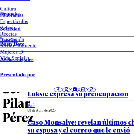
que
Cultura
hoy
Deportes
Panoramas
Espectáculos
declare
Beber
Sociedad
Recetas
Innovación
hijo
Notas relacionadas
Reseñas
Buen Dato
Medio Ambiente
Mujeres D
de
Vida Social
Avisos Legales
María
País
Presentado por
08 de Abril de 2025
del
Cobre: tensa calma ante arancele
Luksic expresa su preocupación
Pilar
País
Pérez
08 de Abril de 2025
Caso Monsalve: revelan últimos c
su esposa y el correo que le envió