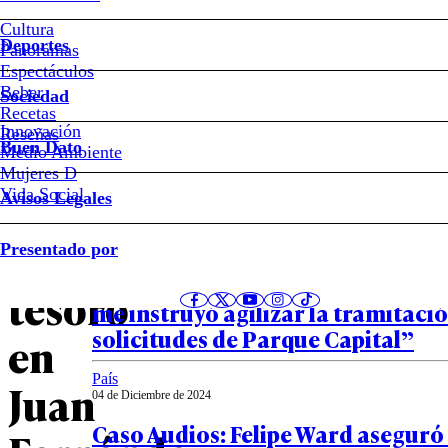
Felipe
Cultura
Deportes
Ward
Panoramas
Espectáculos
Beber
por
Sociedad
Recetas
Innovación
Notas relacionadas
Reseñas
polémica
Buen Dato
Medio Ambiente
Mujeres D
búsqueda
Vida Social
Avisos Legales
País
de
Presentado por
04 de Diciembre de 2024
Ex seremi de Vivienda ante Fiscal
tesoro
me instruyó agilizar la tramitació
solicitudes de Parque Capital”
en
País
Juan
04 de Diciembre de 2024
Caso Audios: Felipe Ward aseguró