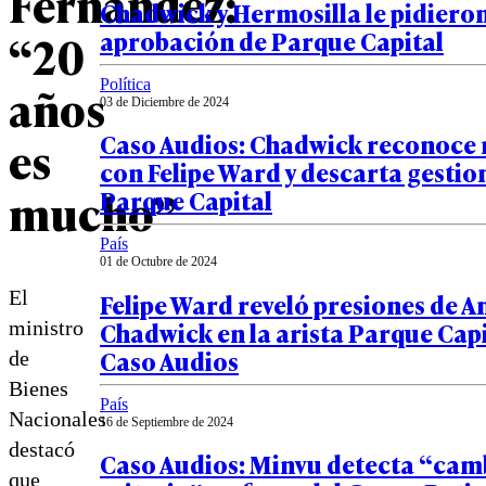
Fernández:
Chadwick y Hermosilla le pidiero
aprobación de Parque Capital
“20
Política
años
03 de Diciembre de 2024
Caso Audios: Chadwick reconoce
es
con Felipe Ward y descarta gestio
mucho”
Parque Capital
País
01 de Octubre de 2024
El
Felipe Ward reveló presiones de A
Chadwick en la arista Parque Capi
ministro
Caso Audios
de
Bienes
País
Nacionales
16 de Septiembre de 2024
destacó
Caso Audios: Minvu detecta “cam
que