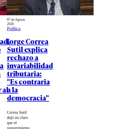
07 de Agosto
2026
Política
ad,
Jorge Correa
o
Sutil explica
rechazo a
a
invariabilidad
a
tributaria:
"Es contraria
 al
a la
democracia"
Correa Sutil
dejó en claro
que el
requerimiento