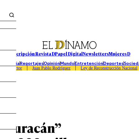
Suscripción Revista D
Papel Digital
Newsletters
Mujeres D
Economía
Reportajes
Opinión
Mundo
Entretención
Deportes
Socied
Caso Sartor
Juan Pablo Rodríguez
Ley de Reconstrucción Nacional
n Huracán”