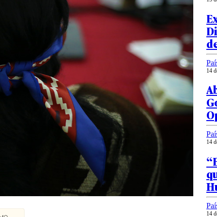
Ex
Di
d
Paí
14 d
A
Go
O
Paí
14 d
“E
qu
H
Paí
14 d