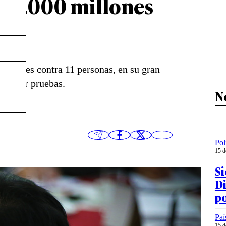
r 2.000 millones
saciones contra 11 personas, en su gran
nventar pruebas.
N
Pol
15 d
Si
Di
p
Paí
15 d