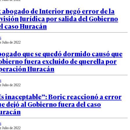
 abogado de Interior negó error de la
visión Jurídica por salida del Gobierno
el caso Huracán
s
e Julio de 2022
bogado que se quedó dormido causó que
bierno fuera excluido de querella por
peración Huracán
s
e Julio de 2022
s inaceptable”: Boric reaccionó a error
e dejó al Gobierno fuera del caso
uracán
s
e Julio de 2022