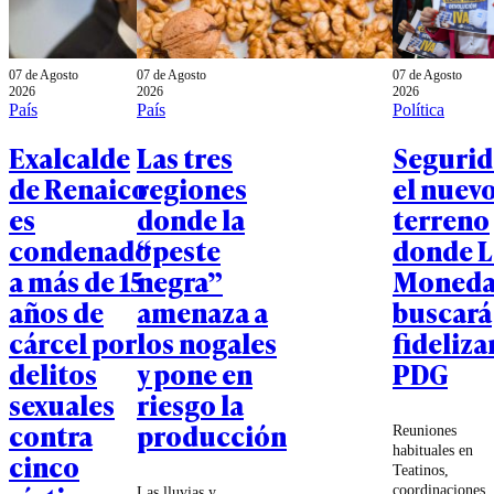
07 de Agosto
07 de Agosto
07 de Agosto
2026
2026
2026
País
País
Política
Exalcalde
Las tres
Segurid
de Renaico
regiones
el nuev
es
donde la
terreno
condenado
“peste
donde L
a más de 15
negra”
Moned
años de
amenaza a
buscará
cárcel por
los nogales
fidelizar
delitos
y pone en
PDG
sexuales
riesgo la
contra
producción
Reuniones
habituales en
cinco
Teatinos,
coordinaciones
Las lluvias y