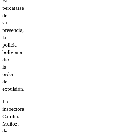
Al
percatarse
de
su
presencia,
la
policía
boliviana
dio
la
orden
de
expulsión.
La
inspectora
Carolina
Muñoz,
de