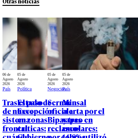
Otras noticias
06 de
05 de
05 de
05 de
Agosto
Agosto
Agosto
Agosto
2026
2026
2026
2026
País
Política
Negocios
País
Tras el paso
Estado de
Sernac
Minsal
de nuevo
Excepción
oficia a
alerta por el
sistema
en zonas
Bipay tras
vapeo en
frontal:
críticas:
reclamos
escolares:
cuándo
Gobierno
por cobros
14,8% utilizó