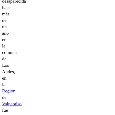
desaparecida
hace
más
de
un
año
en
la
comuna
de
Los
Andes,
en
la
Región
de
Valparaíso
,
fue