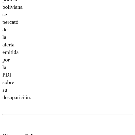
boliviana
se
percató
de
la
alerta
emitida
por
la
PDI
sobre
su
desaparición.