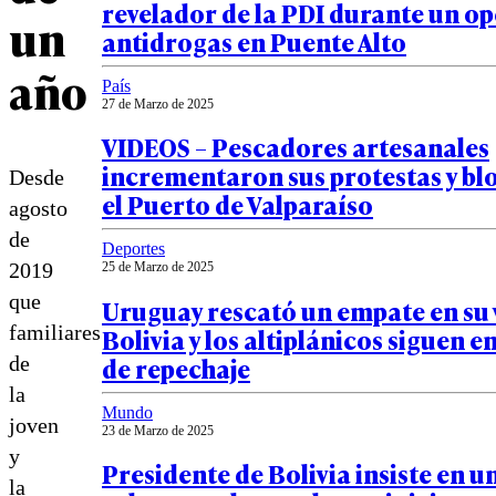
revelador de la PDI durante un op
un
antidrogas en Puente Alto
año
País
27 de Marzo de 2025
VIDEOS – Pescadores artesanales
incrementaron sus protestas y b
Desde
el Puerto de Valparaíso
agosto
de
Deportes
2019
25 de Marzo de 2025
que
Uruguay rescató un empate en su v
familiares
Bolivia y los altiplánicos siguen e
de repechaje
de
la
Mundo
joven
23 de Marzo de 2025
y
Presidente de Bolivia insiste en u
la