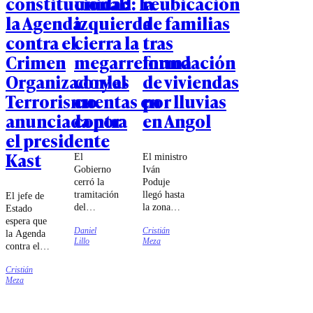
constitucional:
unidad: la
reubicación
la Agenda
izquierda
de familias
contra el
cierra la
tras
Crimen
megarreforma
inundación
Organizado y el
con las
de viviendas
Terrorismo
cuentas en
por lluvias
anunciada por
contra
en Angol
el presidente
Kast
El
El ministro
Gobierno
Iván
cerró la
Poduje
tramitación
llegó hasta
El jefe de
del
la zona
Estado
proyecto
para
espera que
Daniel
Cristián
estrella de
revisar las
la Agenda
Lillo
Meza
Kast con
viviendas
contra el
76 votos
que fueron
Crimen
en la
construidas
Cristián
Organizado
Meza
Cámara y
en zonas
y el
26 en el
inundables.
Terrorismo
Senado,
(ACOT)