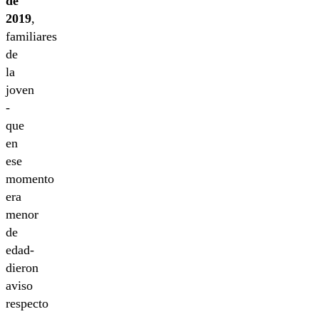
de
2019
,
familiares
de
la
joven
-
que
en
ese
momento
era
menor
de
edad-
dieron
aviso
respecto