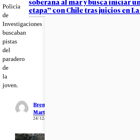
soberana al mar y busca iniciar u
Policía
etapa” con Chile tras juicios en L
de
Investigaciones
buscaban
pistas
del
paradero
de
la
joven.
Brenda
Martínez
24/ 12/ 2020