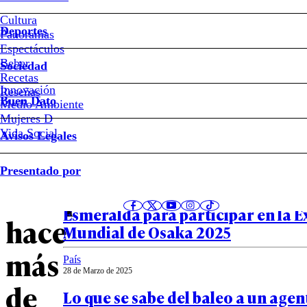
Encuentran
Cultura
en
Deportes
Panoramas
Espectáculos
Bolivia
Beber
Sociedad
Recetas
a
Innovación
Notas relacionadas
Reseñas
Buen Dato
Medio Ambiente
Mujeres D
joven
Vida Social
Avisos Legales
chilena
País
Presentado por
05 de Abril de 2025
desaparecida
VIDEO – Así zarpó desde Valparaís
Esmeralda para participar en la E
hace
Mundial de Osaka 2025
más
País
28 de Marzo de 2025
de
Lo que se sabe del baleo a un agen