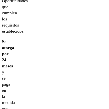
Oportunidades
que
cumplen
los
requisitos
establecidos.
Se
otorga
por
24
meses
y
se
paga
en
la
medida
que