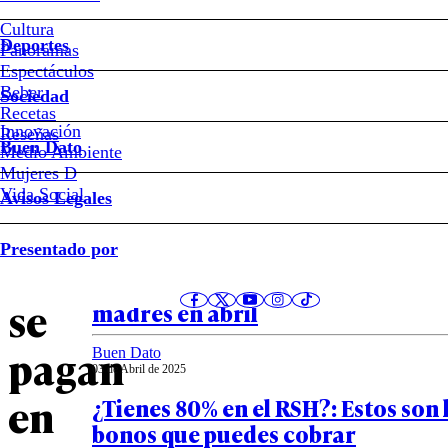
#Subsidios
Cultura
Deportes
Panoramas
¿Qué
Espectáculos
Beber
Sociedad
bonos
Recetas
Innovación
Notas relacionadas
Reseñas
Buen Dato
Medio Ambiente
o
Mujeres D
Vida Social
Avisos Legales
subsidios
Buen Dato
Presentado por
08 de Abril de 2025
familiares
Los cuatro bonos que pueden recib
se
madres en abril
pagan
Buen Dato
03 de Abril de 2025
en
¿Tienes 80% en el RSH?: Estos son 
bonos que puedes cobrar