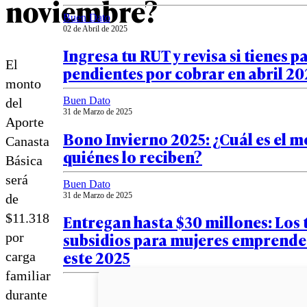
noviembre?
Buen Dato
02 de Abril de 2025
Ingresa tu RUT y revisa si tienes p
El
pendientes por cobrar en abril 20
monto
Buen Dato
del
31 de Marzo de 2025
Aporte
Bono Invierno 2025: ¿Cuál es el m
Canasta
quiénes lo reciben?
Básica
será
Buen Dato
31 de Marzo de 2025
de
$11.318
Entregan hasta $30 millones: Los 
subsidios para mujeres emprend
por
este 2025
carga
familiar
durante