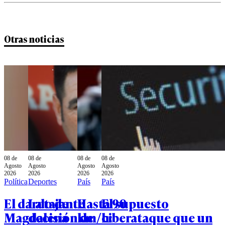
Otras noticias
08 de
08 de
08 de
08 de
Agosto
Agosto
Agosto
Agosto
2026
2026
2026
2026
Política
Deportes
País
País
El dardo de
La tajante
Hasta 90
El supuesto
Magdalena
decisión de
km/h:
ciberataque que un