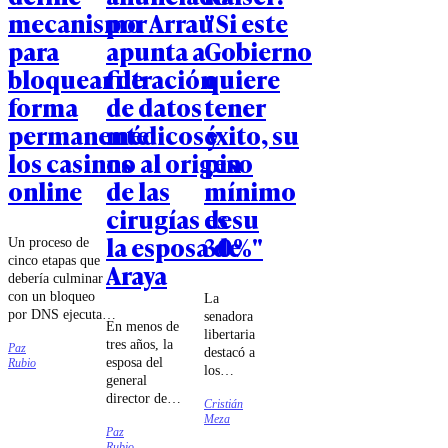
mecanismo
por Arrau
"Si este
para
apunta a
Gobierno
bloquear de
filtración
quiere
forma
de datos
tener
permanente
médicos y
éxito, su
los casinos
no al origen
piso
online
de las
mínimo
cirugías de
es su
la esposa de
30%"
Un proceso de
cinco etapas que
Araya
debería culminar
con un bloqueo
La
por DNS ejecutado
senadora
En menos de
por las compañías
libertaria
tres años, la
Paz
de
destacó a
esposa del
Rubio
telecomunicaciones
los
general
fue lo que
ministros
director de
estableció el
Cristián
Jorge
Carabineros
Meza
tribunal.
Quiroz e
Paz
se sometió a
Iván
Rubio