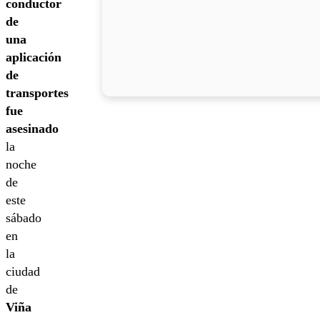
conductor
de
una
aplicación
de
transportes
fue
asesinado
la
noche
de
este
sábado
en
la
ciudad
de
Viña