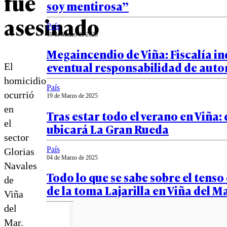
fue
soy mentirosa”
asesinado
País
19 de Marzo de 2025
Megaincendio de Viña: Fiscalía i
eventual responsabilidad de auto
El
homicidio
País
ocurrió
19 de Marzo de 2025
en
Tras estar todo el verano en Viña:
el
ubicará La Gran Rueda
sector
País
Glorias
04 de Marzo de 2025
Navales
Todo lo que se sabe sobre el tenso
de
de la toma Lajarilla en Viña del M
Viña
del
Mar.