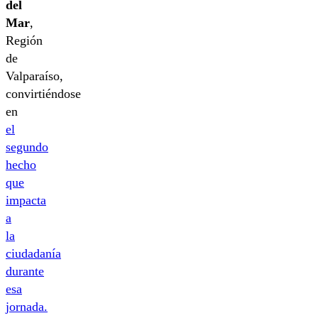
del
Mar
,
Región
de
Valparaíso,
convirtiéndose
en
el
segundo
hecho
que
impacta
a
la
ciudadanía
durante
esa
jornada.