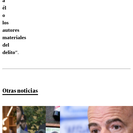
a
él
o
los
autores
materiales
del
delito
“.
Otras noticias