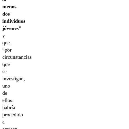
menos
dos
individuos
jóvenes
”
y
que
“por
circunstancias
que
se
investigan,
uno
de
ellos
habría
procedido
a
extraer