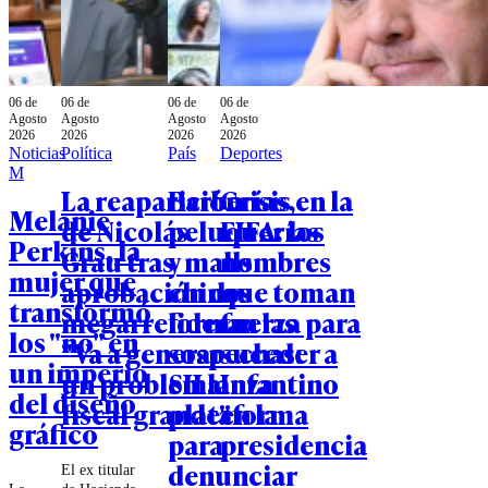
06 de
06 de
06 de
06 de
Agosto
Agosto
Agosto
Agosto
2026
2026
2026
2026
Noticias
Política
País
Deportes
M
La reaparición
Barberías,
Crisis en la
Melanie
de Nicolás
peluquerías
FIFA: los
Perkins, la
Grau tras
y malls
nombres
mujer que
aprobación de
chinos
que toman
transformó
megarreforma:
lideran las
fuerza para
los "no" en
"Va a generar
sospechas:
suceder a
un imperio
un problema
SII lanza
Infantino
del diseño
fiscal grande"
plataforma
en la
gráfico
para
presidencia
denunciar
El ex titular