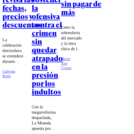
sin pagar de
fechas,
la
más
precios y
ofensiva
descuentos
contra el
Entre la
crimen
sobreoferta
del mercado
sin
La
y la letra
celebración
quedar
chica de los
dieciochera
contratos,
atrapado
se extenderá
María
contratar la
durante
en la
José
póliza
cuatro días y
Crespo
adecuada no
Gabriela
presión
contará con
tiene por
Romo
música en
por los
qué
vivo,
convertirse
gastronomía
indultos
en un dolor
típica, juegos
de cabeza ni
tradicionales,
en una fuga
concursos de
Con la
de
cueca y
megarreforma
presupuesto.
actividades
despachada,
Conocer
para toda la
La Moneda
qué evaluar
familia.
apuesta por
en materia
Arrau como