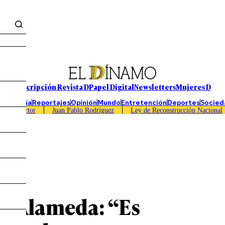
Suscripción Revista D
Papel Digital
Newsletters
Mujeres D
Economía
Reportajes
Opinión
Mundo
Entretención
Deportes
Socied
Caso Sartor
Juan Pablo Rodríguez
Ley de Reconstrucción Nacional
la Alameda: “Es