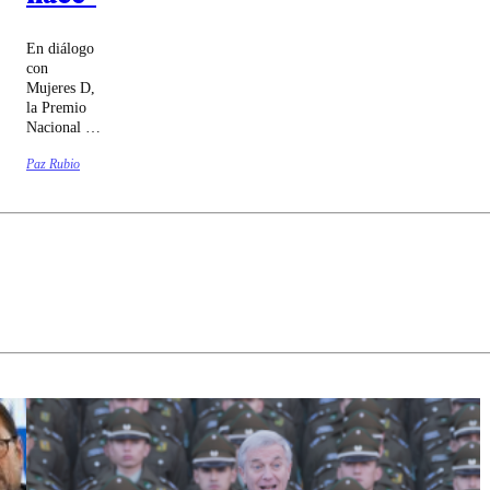
En diálogo
con
Mujeres D,
la Premio
Nacional de
Ciencias
Paz Rubio
Exactas
cuenta
cómo
surgió su
interés por
las estrellas
y cómo
seguir
protegiendo
los cielos
prístinos
del norte
chileno.