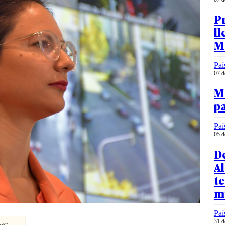
P
ll
M
Paí
07 d
M
pa
Paí
05 d
D
Al
t
m
Paí
31 d