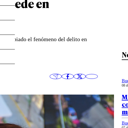
 quede en
a cambiado el fenómeno del delito en
N
Bu
08 d
MA
c
ma
Bu
07 d