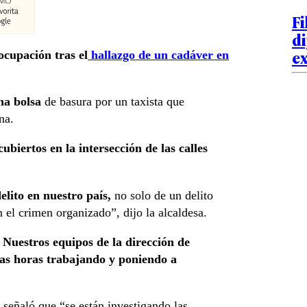
Fi
di
ex
ocupación tras el
hallazgo de un cadáver en
na bolsa
de basura por un taxista que
na.
biertos en la intersección de las calles
lito en nuestro país,
no solo de un delito
 el crimen organizado”, dijo la alcaldesa.
Nuestros equipos de la dirección de
tas horas trabajando y poniendo a
, señaló que “se están investigando las