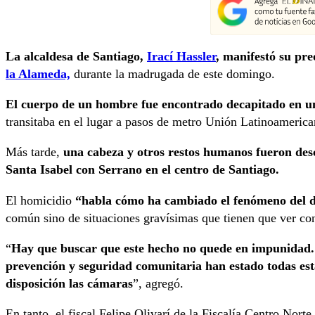
La alcaldesa de Santiago,
Irací Hassler
, manifestó su pre
la Alameda,
durante la madrugada de este domingo.
El cuerpo de un hombre fue encontrado decapitado en u
transitaba en el lugar a pasos de metro Unión Latinoamerica
Más tarde,
una cabeza y otros restos humanos fueron descu
Santa Isabel con Serrano en el centro de Santiago.
El homicidio
“habla cómo ha cambiado el fenómeno del de
común sino de situaciones gravísimas que tienen que ver con
“
Hay que buscar que este hecho no quede en impunidad. 
prevención y seguridad comunitaria han estado todas es
disposición las cámaras
”, agregó.
En tanto, el fiscal Felipe Olivarí de la Fiscalía Centro Norte