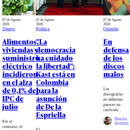
07 de Agosto
07 de Agosto
07 de Agosto
2026
2026
2026
Dinero
Política
Opinión
Alimentos,
"La
En
viviendas y
democracia
defensa
suministro
ha cuidado
de los
eléctrico
la libertad":
discos
incidieron
Kast está en
malos
en el alza
Colombia
de 0,1% del
para la
Las
discografías
IPC de
asunción
no deberían
julio
de De la
parecer un
currículum.
Espriella
Deberían
Mauricio
parecer una
Por el
Jürgensen
biografía.
contrario, el
El