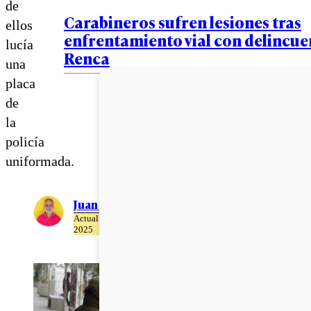
de
Carabineros sufren lesiones tras
ellos
enfrentamiento vial con delincue
lucía
Renca
una
placa
de
la
policía
uniformada.
Juan Pablo Ernst
Actualizado el 22 de Abril del
2025