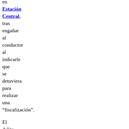
en
Estación
Central
,
tras
engañar
al
conductor
al
indicarle
que
se
detuviera
para
realizar
una
“fiscalización”.
El