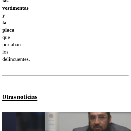
las
vestimentas
y
la
placa
que
portaban
los
delincuentes.
Otras noticias