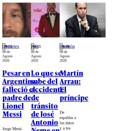
Deportes
País
Opinión
10:55
09:15
06:00
08 de
08 de
08 de
Agosto
Agosto
Agosto
2026
2026
2026
Pesar en
Lo que se
Martín
Argentina:
sabe del
Arrau:
falleció el
accidente
El
padre de
de
príncipe
Lionel
tránsito
Messi
de José
De
espaldas a
Antonio
los datos
Neme en
y a los
Jorge Messi