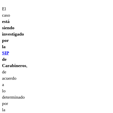
El
caso
está
siendo
investigado
por
la
SIP
de
Carabineros
,
de
acuerdo
a
lo
determinado
por
la