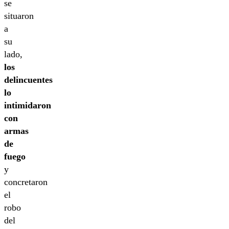
se
situaron
a
su
lado,
los
delincuentes
lo
intimidaron
con
armas
de
fuego
y
concretaron
el
robo
del