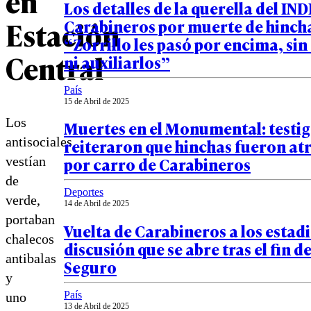
en
Los detalles de la querella del IN
Estación
Carabineros por muerte de hinch
“Zorrillo les pasó por encima, si
Central
ni auxiliarlos”
País
15 de Abril de 2025
Los
Muertes en el Monumental: testi
antisociales
reiteraron que hinchas fueron at
por carro de Carabineros
vestían
de
Deportes
verde,
14 de Abril de 2025
portaban
Vuelta de Carabineros a los estadi
chalecos
discusión que se abre tras el fin d
antibalas
Seguro
y
País
uno
13 de Abril de 2025