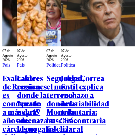
07 de
07 de
07 de
07 de
Agosto
Agosto
Agosto
Agosto
2026
2026
2026
2026
País
País
Política
Política
Exalcalde
Las tres
Seguridad,
Jorge Correa
de Renaico
regiones
el nuevo
Sutil explica
es
donde la
terreno
rechazo a
condenado
“peste
donde La
invariabilidad
a más de 15
negra”
Moneda
tributaria:
años de
amenaza a
buscará
"Es contraria
cárcel por
los nogales
fidelizar al
a la