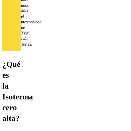
unos
días
el
meteorólogo
de
TVN,
Iván
Torres.
¿Qué
es
la
Isoterma
cero
alta?