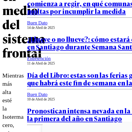
comienza a regir, en qué comunas 
medio
multas por incumplir la medida
del
Buen Dato
14 de Abril de 2025
sistema
¿Llueve o no llueve?: cómo estará
en Santiago durante Semana San
frontal
Entretención
11 de Abril de 2025
Día del Libro: estas son las ferias 
Mientras
que habrá este fin de semana en l
más
alta
Buen Dato
esté
10 de Abril de 2025
la
Pronostican intensa nevada en la
Isoterma
la primera del año en Santiago
cero,