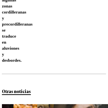
algunas
zonas
cordilleranas
y
precordilleranas
se
traduce
en
aluviones
y
desbordes.
Otras noticias