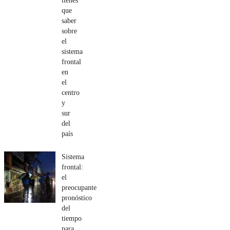
tienes
que
saber
sobre
el
sistema
frontal
en
el
centro
y
sur
del
país
Sistema
frontal:
el
preocupante
pronóstico
del
tiempo
para