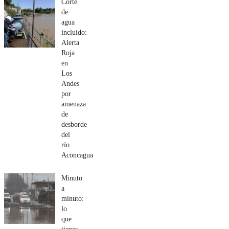
Corte
de
agua
incluido:
Alerta
Roja
en
Los
Andes
por
amenaza
de
desborde
del
río
Aconcagua
Minuto
a
minuto:
lo
que