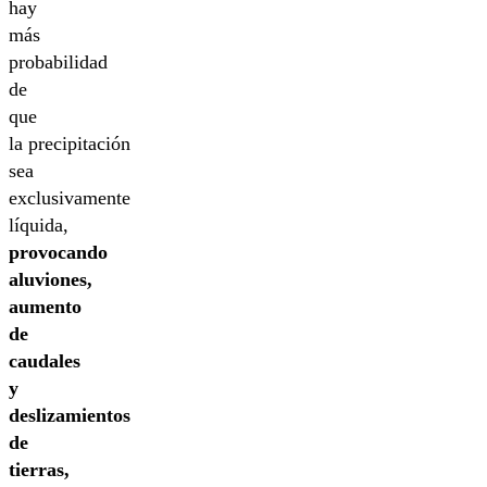
hay
más
probabilidad
de
que
la precipitación
sea
exclusivamente
líquida,
provocando
aluviones,
aumento
de
caudales
y
deslizamientos
de
tierras,