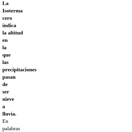
La
Isoterma
cero
indica
la altitud
en
la
que
las
precipitaciones
pasan
de
ser
nieve
a
lluvia.
En
palabras