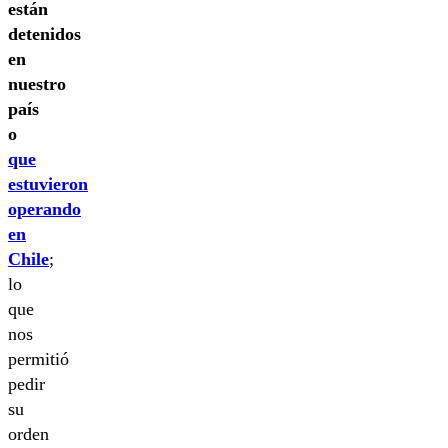
están
detenidos
en
nuestro
país
o
que
estuvieron
operando
en
Chile
;
lo
que
nos
permitió
pedir
su
orden