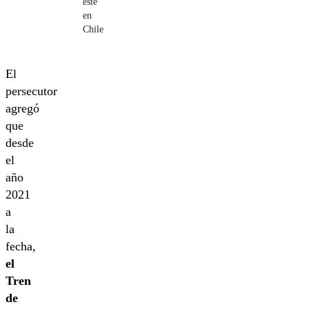
esté
en
Chile
El
persecutor
agregó
que
desde
el
año
2021
a
la
fecha,
el
Tren
de