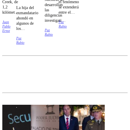
Creek, de
el fenómeno
desarrollan
1,2
se extenderá
La hija del
las
kilómetros
entre el
exmandatario
diligencias
cuadrados,
domingo 9 y
ahondó en
investigativas
Juan
Paz
cuenta con
el jueves 13
algunos de
sobre el
Pablo
Rubio
apenas 41
de agosto.
los
Paz
siniestro vial,
Ernst
viviendas,
liderazgos
Rubio
el
pero tiene
Paz
del
exdeportista
Rubio
alcalde y
Congreso.
quedó
su propia
apercibido.
policía.