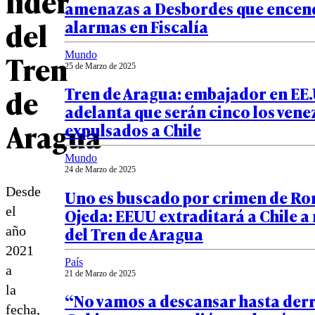
líder
amenazas a Desbordes que encend
del
alarmas en Fiscalía
Tren
Mundo
25 de Marzo de 2025
de
Tren de Aragua: embajador en EE
adelanta que serán cinco los ven
Aragua
expulsados a Chile
Mundo
24 de Marzo de 2025
Desde
Uno es buscado por crimen de Ro
el
Ojeda: EEUU extraditará a Chile 
del Tren de Aragua
año
2021
País
a
21 de Marzo de 2025
la
“No vamos a descansar hasta derr
fecha,