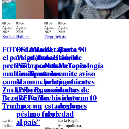
09 de
08 de
08 de
08 de
Agosto
Agosto
Agosto
Agosto
2026
2026
2026
2026
Sociedad
Política
Deportes
País
FOTOS - Miami,
El dardo de
La tajante
Hasta 90
el paraíso (fiscal)
Magdalena
decisión de
km/h:
preferido por los
Piñera contra
Nelson Tapia
Meteorología
multimillonarios
los diputados
tras
emite aviso
como
Manouchehri
protagonizar
por fuertes
Zuckerberg,
(PS) y Romero
accidente
rachas de
Bezos e Ivanka
(REP): "Le
vehicular en
viento en 10
Trump
hace un
estado de
regiones
pésimo favor
ebriedad
al país"
La isla
En la Región
Indian
Metropolitana,
Mientras se