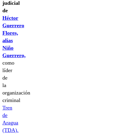
judicial
de
Héctor
Guerrero
Flores,
alias
Niño
Guerrero,
como
líder
de
la
organización
criminal
Tren
de
Aragua
(TDA).