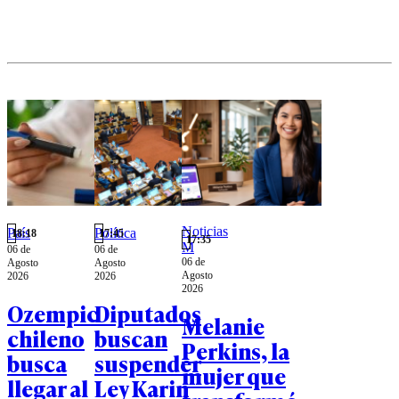
reducir la
brecha
digital y
fortalecer la
conectividad
entre Arica
y Parinacota
y Los
Lagos.
Noticias
País
Política
18:18
17:45
17:35
M
06 de
06 de
06 de
Agosto
Agosto
Agosto
2026
2026
2026
Ozempic
Diputados
Melanie
chileno
buscan
Perkins, la
busca
suspender
mujer que
llegar al
Ley Karin