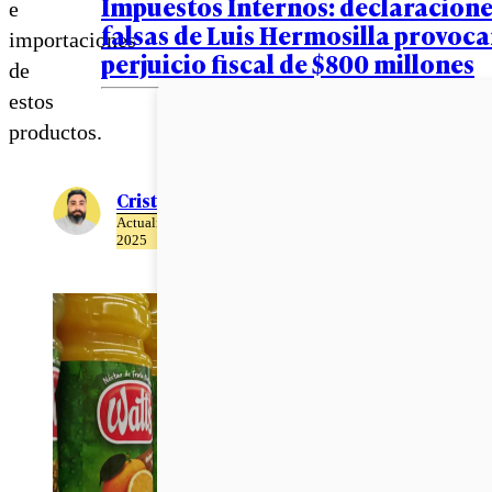
Impuestos Internos: declaracione
e
falsas de Luis Hermosilla provoc
importaciones
perjuicio fiscal de $800 millones
de
estos
productos.
Cristián Meza
Actualizado el 17 de Abril del
2025