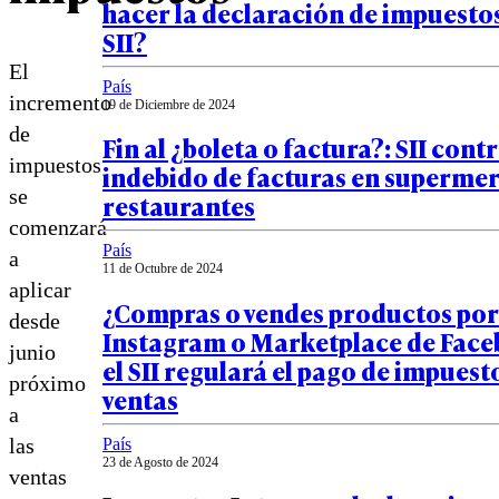
hacer la declaración de impuestos
SII?
El
País
incremento
19 de Diciembre de 2024
de
Fin al ¿boleta o factura?: SII cont
impuestos
indebido de facturas en superme
se
restaurantes
comenzará
País
a
11 de Octubre de 2024
aplicar
¿Compras o vendes productos por
desde
Instagram o Marketplace de Face
junio
el SII regulará el pago de impuest
próximo
ventas
a
las
País
23 de Agosto de 2024
ventas