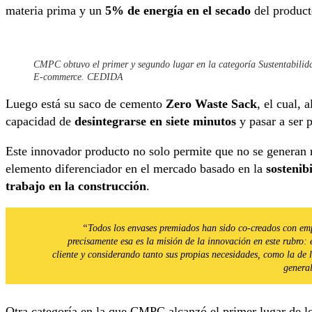
materia prima y un
5% de energía en el secado
del product
CMPC obtuvo el primer y segundo lugar en la categoría Sustentabilidad
E-commerce. CEDIDA
Luego está su saco de cemento
Zero Waste Sack
, el cual, 
capacidad de
desintegrarse en siete minutos
y pasar a ser 
Este innovador producto no solo permite que no se generan 
elemento diferenciador en el mercado basado en la
sostenib
trabajo en la construcción
.
“Todos los envases premiados han sido co-creados con emp
precisamente esa es la misión de la innovación en este rubro: 
cliente y considerando tanto sus propias necesidades, como la de 
genera
Otra categoría en la que CMPC alcanzó el primer lugar de l