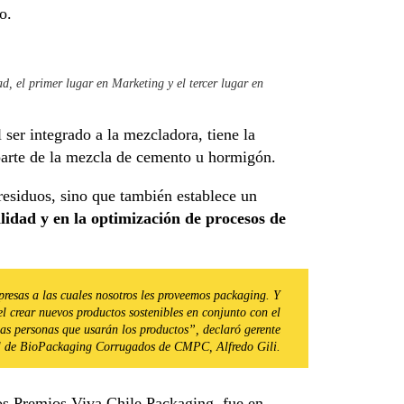
o.
, el primer lugar en Marketing y el tercer lugar en
al ser integrado a la mezcladora, tiene la
parte de la mezcla de cemento u hormigón.
residuos, sino que también establece un
ilidad y en la optimización de procesos de
resas a las cuales nosotros les proveemos packaging. Y
el crear nuevos productos sostenibles en conjunto con el
las personas que usarán los productos”, declaró gerente
l de BioPackaging Corrugados de CMPC, Alfredo Gili.
os Premios Viva Chile Packaging, fue en