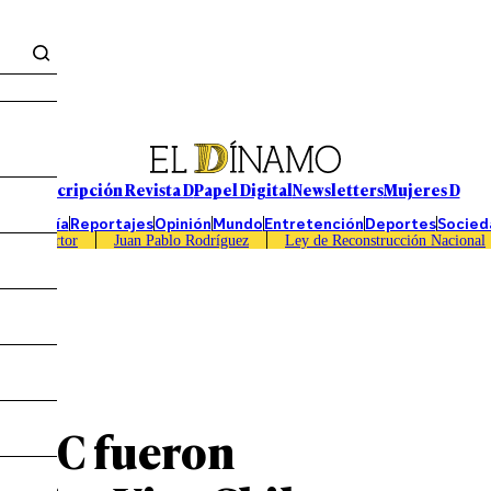
Suscripción Revista D
Papel Digital
Newsletters
Mujeres D
Economía
Reportajes
Opinión
Mundo
Entretención
Deportes
Socied
Caso Sartor
Juan Pablo Rodríguez
Ley de Reconstrucción Nacional
CMPC fueron