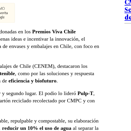
C
Se
de
donadas en los
Premios Viva Chile
nas ideas e incentivar la innovación, el
ia de envases y embalajes en Chile, con foco en
alajes de Chile (CENEM), destacaron los
tenible
, como por las soluciones y respuesta
a de
eficiencia y biofuturo
.
y segundo lugar. El podio lo lideró
Pulp-T
,
cartón reciclado recolectado por CMPC y con
able, repulpable y compostable, su elaboración
,
reducir un 10% el uso de agua
al separar la