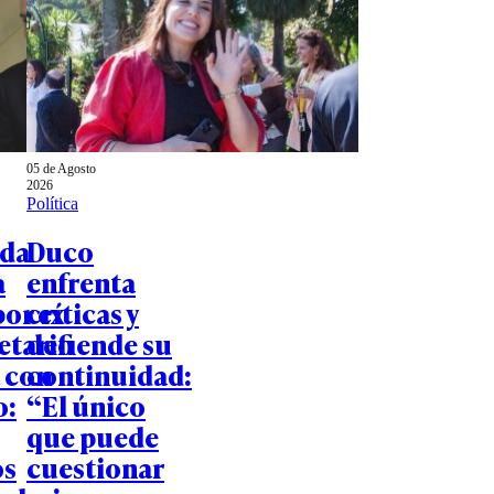
05 de Agosto
2026
Política
 da
Duco
a
enfrenta
por ex
críticas y
etario
defiende su
a con
continuidad:
o:
“El único
que puede
s
cuestionar