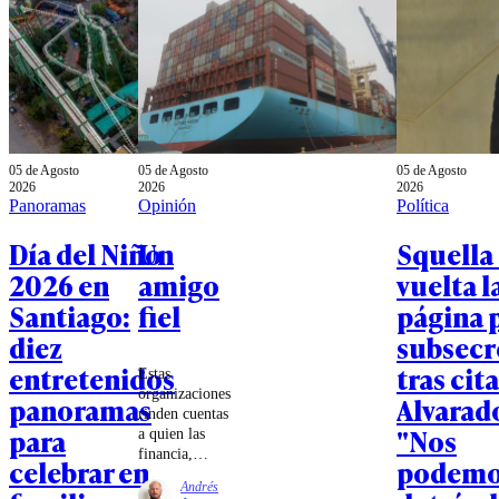
05 de Agosto
05 de Agosto
05 de Agosto
2026
2026
2026
Panoramas
Opinión
Política
Día del Niño
Un
Squella
2026 en
amigo
vuelta l
Santiago:
fiel
página 
diez
subsecr
entretenidos
tras cit
Estas
organizaciones
panoramas
Alvarad
rinden cuentas
para
"Nos
a quien las
financia,
celebrar en
podemo
como
Andrés
cualquier otra,