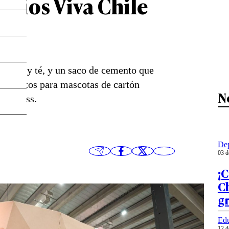
emios Viva Chile
cartón y té, y un saco de cemento que
alimentos para mascotas de cartón
N
lexpress.
Dep
03 d
¡C
Ch
g
Ed
12 d