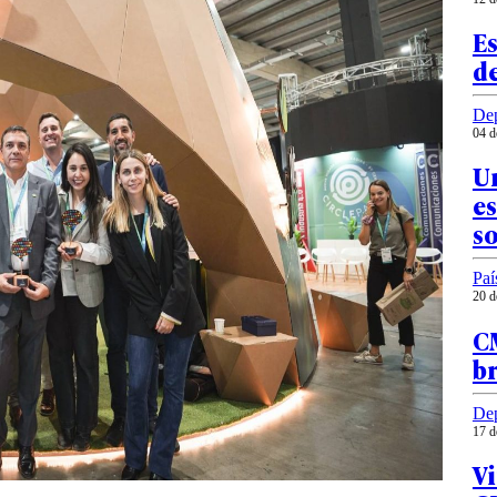
E
d
Dep
04 d
Un
e
so
Paí
20 d
CM
br
Dep
17 d
Vi