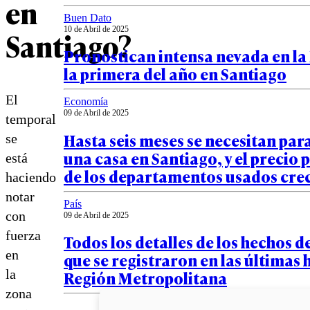
en
Buen Dato
10 de Abril de 2025
Santiago?
Pronostican intensa nevada en la
la primera del año en Santiago
El
Economía
09 de Abril de 2025
temporal
Hasta seis meses se necesitan par
se
una casa en Santiago, y el precio
está
de los departamentos usados cre
haciendo
notar
País
con
09 de Abril de 2025
fuerza
Todos los detalles de los hechos d
en
que se registraron en las últimas 
la
Región Metropolitana
zona