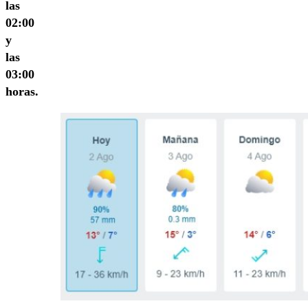
las
02:00
y
las
03:00
horas.