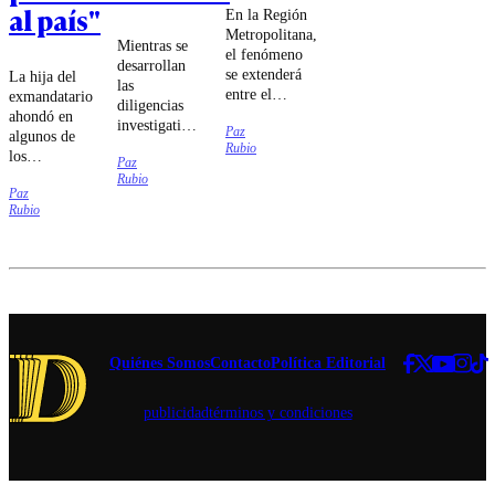
al país"
En la Región
Metropolitana,
Mientras se
el fenómeno
desarrollan
se extenderá
La hija del
las
entre el
exmandatario
diligencias
domingo 9 y
ahondó en
investigativas
Paz
el jueves 13
algunos de
sobre el
Rubio
de agosto.
los
Paz
siniestro vial,
liderazgos
Rubio
el
Paz
del
exdeportista
Rubio
Congreso.
quedó
apercibido.
Quiénes Somos
Contacto
Política Editorial
publicidad
términos y condiciones