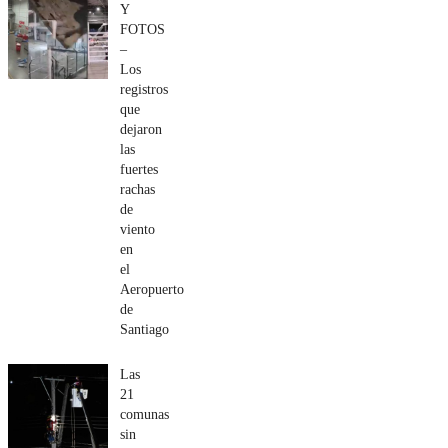
Y
FOTOS
–
Los
registros
que
dejaron
las
fuertes
rachas
de
viento
en
el
Aeropuerto
de
Santiago
Las
21
comunas
sin