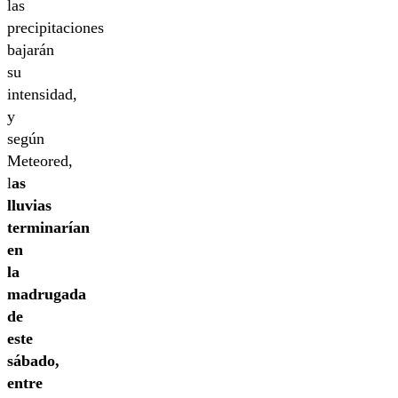
las
precipitaciones
bajarán
su
intensidad,
y
según
Meteored,
l
as
lluvias
terminarían
en
la
madrugada
de
este
sábado,
entre