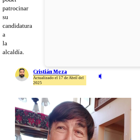
patrocinar
su
candidatura
a
la
alcaldía.
Cristián Meza
Actualizado el 17 de Abril del
2025