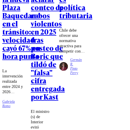
Plaza
conteo de
política
Baquedano
robos
tributaria
en el
violentos
tránsito:
en 2025
Chile debe
ofrecer una
velocidad
tras
normativa
cayó 67% en
posteo de
atractiva para
competir con
hora punta
Boric que
los mecanismos
Germán
tildó de
de estabilidad e
R.
invariabilidad
Pinto
"falsa"
La
existentes en
Perry
intervención
Perú y
cifra
realizada
Argentina,
entregada
entre 2024 y
especialmente
2026
cuando el
por Kast
modificó el
gobierno
Gabriela
tradicional
trasandino ha
Romo
diseño del
promovido un
El ministro
sector,
conjunto de
(s) de
eliminando
disposiciones
Interior
la rotonda e
particularmente
evitó
incorporando
atractivas para