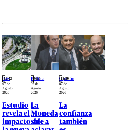
al exjefe
comunal.
País
Política
Opinión
19:42
19:15
18:39
07 de
07 de
07 de
Agosto
Agosto
Agosto
2026
2026
2026
Estudio
La
La
revela el
Moneda
confianza
impacto de
sale a
también
la nueva
aclarar
es