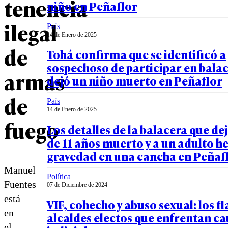
tenencia
niño en Peñaflor
ilegal
País
14 de Enero de 2025
de
Tohá confirma que se identificó a
sospechoso de participar en bala
armas
dejó un niño muerto en Peñaflor
de
País
14 de Enero de 2025
fuego
Los detalles de la balacera que de
de 11 años muerto y a un adulto h
gravedad en una cancha en Peñaf
Manuel
Política
Fuentes
07 de Diciembre de 2024
está
VIF, cohecho y abuso sexual: los 
en
alcaldes electos que enfrentan ca
el