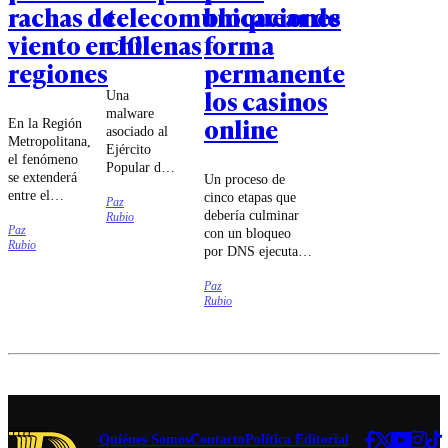
rachas de
telecomunicaciones
bloquear de
viento en 10
chilenas
forma
regiones
permanente
los casinos
Una
malware
online
En la Región
asociado al
Metropolitana,
Ejército
el fenómeno
Popular de
se extenderá
Un proceso de
Liberación
entre el
cinco etapas que
Paz
chino habría
domingo 9 y
debería culminar
Rubio
intentado
Paz
el jueves 13
con un bloqueo
sabotear a
Rubio
de agosto.
por DNS ejecutado
las
por las compañías
compañías
Paz
de
Movistar,
Rubio
telecomunicaciones
Entel y
fue lo que
Telmex,
estableció el
según
tribunal.
antecedentes
entregados
por el
embajador
de Estados
Quiénes Somos
Contacto
Política Editorial