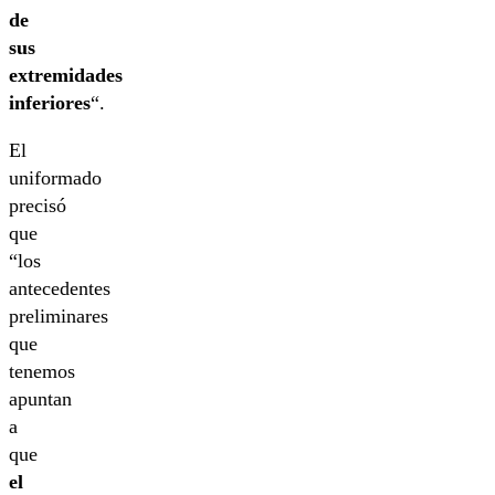
de
sus
extremidades
inferiores
“.
El
uniformado
precisó
que
“los
antecedentes
preliminares
que
tenemos
apuntan
a
que
el