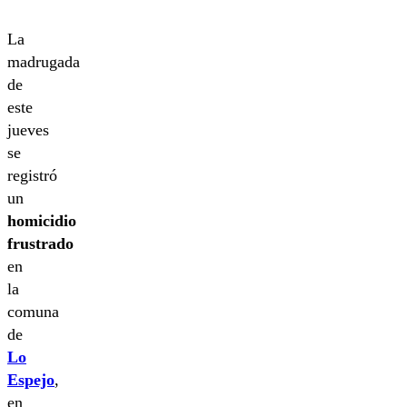
La
madrugada
de
este
jueves
se
registró
un
homicidio
frustrado
en
la
comuna
de
Lo
Espejo
,
en