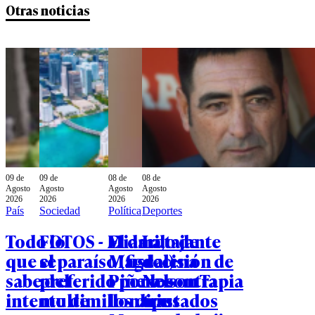
Otras noticias
09 de
09 de
08 de
08 de
Agosto
Agosto
Agosto
Agosto
2026
2026
2026
2026
País
Sociedad
Política
Deportes
Todo lo
FOTOS - Miami,
El dardo de
La tajante
que se
el paraíso (fiscal)
Magdalena
decisión de
sabe del
preferido por los
Piñera contra
Nelson Tapia
intento de
multimillonarios
los diputados
tras