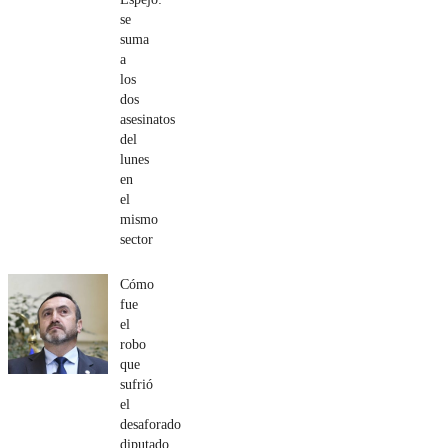
se
suma
a
los
dos
asesinatos
del
lunes
en
el
mismo
sector
Cómo
fue
el
robo
que
sufrió
el
desaforado
diputado