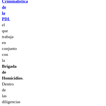
Criminalística
de
la
PDI
,
el
que
trabaja
en
conjunto
con
la
Brigada
de
Homicidios
.
Dentro
de
las
diligencias