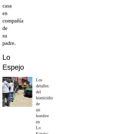
casa
en
compañía
de
su
padre.
Lo
Espejo
Los
detalles
del
homicidio
de
un
hombre
en
Lo
Espejo: