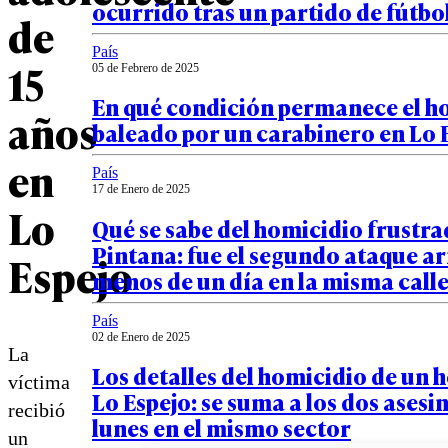
ocurrido tras un partido de fútbo
de
País
15
05 de Febrero de 2025
En qué condición permanece el 
años
baleado por un carabinero en Lo 
en
País
17 de Enero de 2025
Lo
Qué se sabe del homicidio frustra
Pintana: fue el segundo ataque 
Espejo
menos de un día en la misma call
País
02 de Enero de 2025
La
Los detalles del homicidio de un
víctima
Lo Espejo: se suma a los dos asesi
recibió
lunes en el mismo sector
un