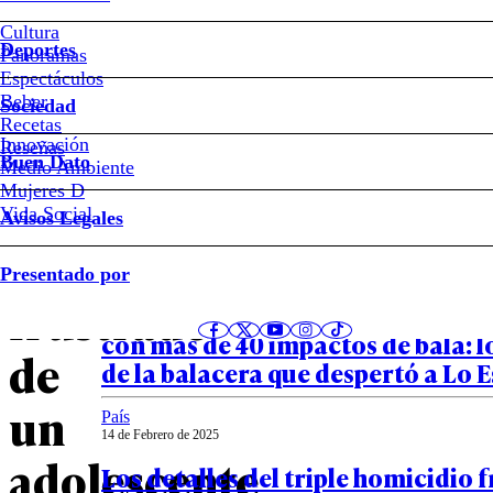
Así
Cultura
fue
Deportes
Panoramas
Espectáculos
cómo
Beber
Sociedad
Recetas
ocurrió
Innovación
Notas relacionadas
Reseñas
Buen Dato
Medio Ambiente
Mujeres D
el
Vida Social
Avisos Legales
homicidio
País
Presentado por
01 de Abril de 2025
frustrado
Más de 500 cartuchos incautados 
con más de 40 impactos de bala: lo
de
de la balacera que despertó a Lo 
un
País
14 de Febrero de 2025
adolescente
Los detalles del triple homicidio 