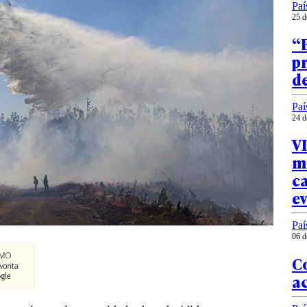
Paí
25 d
“
pr
de
Paí
24 d
VI
m
ca
e
Paí
06 d
Co
ac