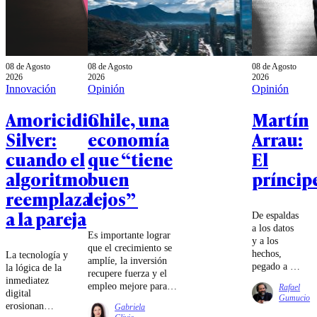
08 de Agosto
08 de Agosto
08 de Agosto
2026
2026
2026
Innovación
Opinión
Opinión
Amoricidio
Chile, una
Martín
Silver:
economía
Arrau:
cuando el
que “tiene
El
algoritmo
buen
príncip
reemplaza
lejos”
a la pareja
De espaldas
a los datos
Es importante lograr
y a los
que el crecimiento se
hechos,
La tecnología y
amplíe, la inversión
pegado a la
la lógica de la
recupere fuerza y el
pantalla,
inmediatez
empleo mejore para
Rafael
Chile pide
digital
que la distancia
Gumucio
eficiencia,
erosionan
Gabriela
entre la macroeconomía
diligencia,