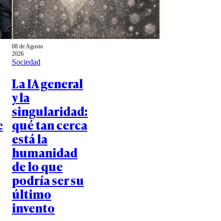
08 de Agosto
2026
Sociedad
La IA general
y la
singularidad:
e
qué tan cerca
está la
humanidad
de lo que
podría ser su
último
invento