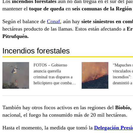
Los
incendios forestales
aún no dan tregua en el sur del paí
mantener el
toque de queda
en
seis comunas de la Región
Según el balance de
Conaf
, aún hay
siete siniestros en com
hectáreas producto de las llamas. Estos están afectando a
Er
Pitrufquén.
Incendios forestales
FOTOS – Gobierno
“Mapuches 
anuncia querella
vinculados 
criminal tras disparos a
incendios”
helicóptero que combatía
desmintió a 
incendio en Collipulli
Tohá
También hay otros focos activos en las regiones del
Biobío,
nacional, el fuego ha consumido más de 20 mil hectáreas.
Hasta el momento, la medida que tomó la
Delegación Presi