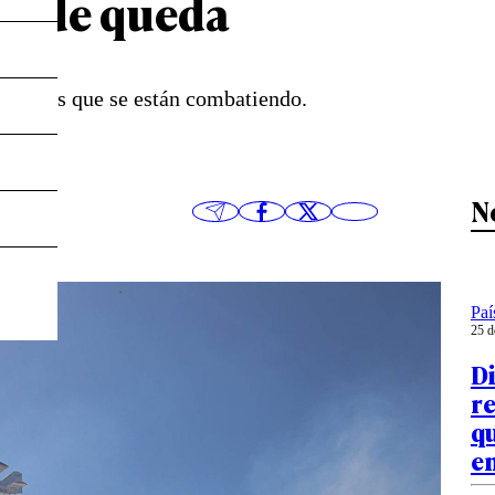
ue de queda
 activos que se están combatiendo.
N
Paí
25 d
D
re
qu
en