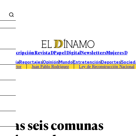
Suscripción Revista D
Papel Digital
Newsletters
Mujeres D
Economía
Reportajes
Opinión
Mundo
Entretención
Deportes
Socied
Caso Sartor
Juan Pablo Rodríguez
Ley de Reconstrucción Nacional
s: las seis comunas