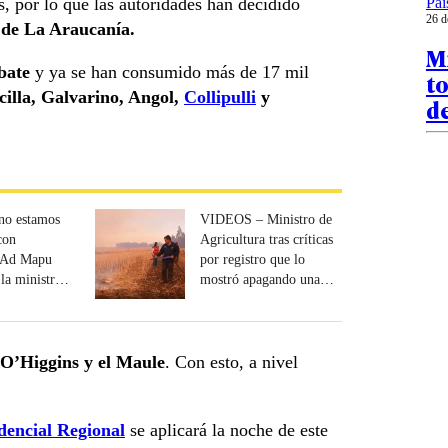
Paí
s, por lo que las autoridades han decidido
26 d
 de La Araucanía.
Mi
bate
y ya se han consumido más de 17 mil
t
cilla, Galvarino, Angol,
Collipulli
y
d
no estamos
VIDEOS – Ministro de
con
Agricultura tras críticas
: Ad Mapu
por registro que lo
la ministra
mostró apagando una
fogata: “Nada de show”
 O’Higgins y el Maule
. Con esto, a nivel
dencial Regional
se aplicará la noche de este