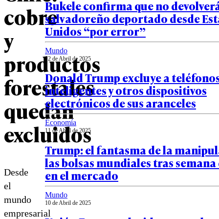
Bukele confirma que no devolverá
cobre
salvadoreño deportado desde Es
Unidos “por error”
y
Mundo
productos
12 de Abril de 2025
Donald Trump excluye a teléfono
forestales
inteligentes y otros dispositivos
electrónicos de sus aranceles
quedan
Economía
excluidos
11 de Abril de 2025
Trump: el fantasma de la manipul
las bolsas mundiales tras semana
Desde
en el mercado
el
Mundo
mundo
10 de Abril de 2025
empresarial