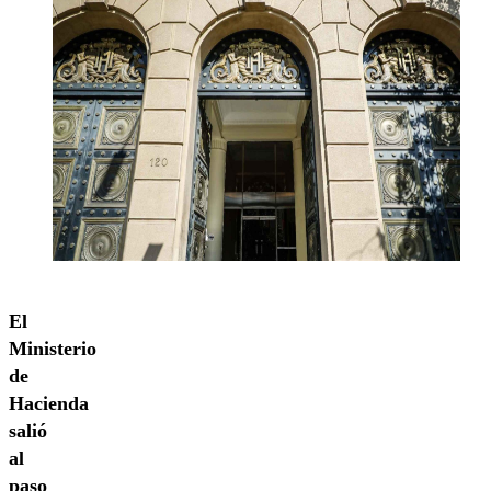
El
Ministerio
de
Hacienda
salió
al
paso