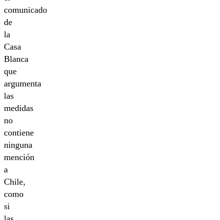
comunicado
de
la
Casa
Blanca
que
argumenta
las
medidas
no
contiene
ninguna
mención
a
Chile,
como
si
las