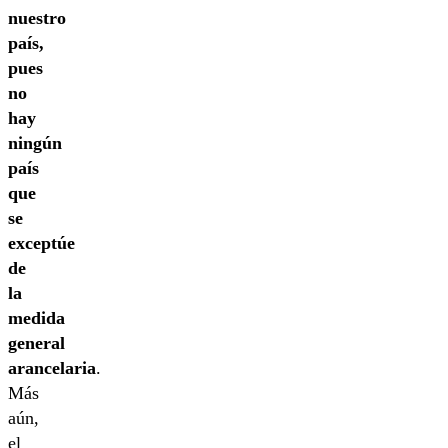
nuestro
país,
pues
no
hay
ningún
país
que
se
exceptúe
de
la
medida
general
arancelaria
.
Más
aún,
el