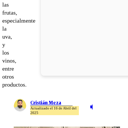
las
frutas,
especialmente
la
uva,
y
los
vinos,
entre
otros
productos.
Cristián Meza
Actualizado el 16 de Abril del
2025