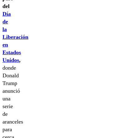
del
Día
de
la
Liberación
en
Estados
Unidos
,
donde
Donald
Trump
anunció
una
serie
de
aranceles
para
cerca