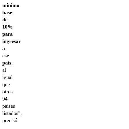
mínimo
base
de
10%
para
ingresar
a
ese
país,
al
igual
que
otros
94
países
listados”,
precisó.