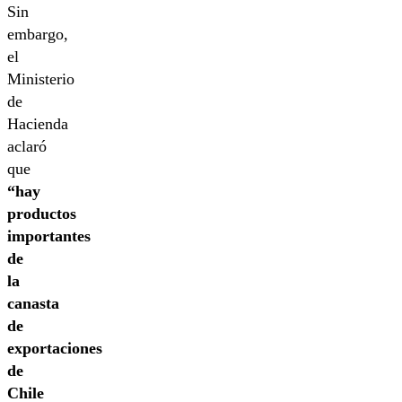
Sin
embargo,
el
Ministerio
de
Hacienda
aclaró
que
“hay
productos
importantes
de
la
canasta
de
exportaciones
de
Chile