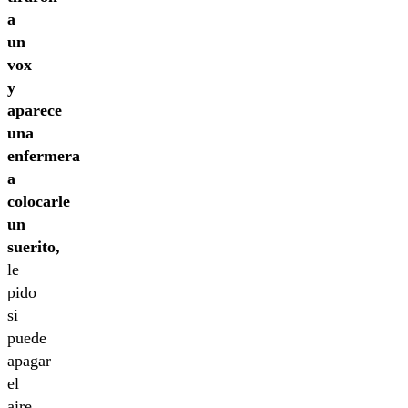
a
un
vox
y
aparece
una
enfermera
a
colocarle
un
suerito,
le
pido
si
puede
apagar
el
aire