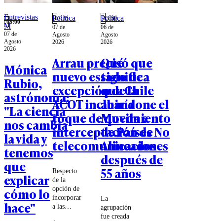
Entrevistas
Política
Política
07:35
23:50
08:00
M
07 de
06 de
07 de
Agosto
Agosto
Agosto
2026
2026
2026
Arrau precisó que
Qué
Mónica
nuevo estado de
significa
Rubio,
excepción de la
que Chile
astrónoma:
ACOT incluiría
abandone el
"La ciencia
toque de queda e
Movimiento
nos cambia
interceptación de
de Países No
la vida y
telecomunicaciones
Alineados
tenemos
después de
que
55 años
Respecto
explicar
de la
opción de
cómo lo
incorporar
La
hace"
a las
agrupación
Fuerzas
fue creada