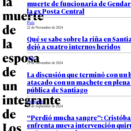
la
muerte de funcionaria de Genda
la ex Posta Central
muerte
País
de
22 de Noviembre de 2024
Qué se sabe sobre la riña en Santi
la
dejó a cuatro internos heridos
esposa
País
21 de Noviembre de 2024
de
La discusión que terminó con un
un
atacado con un machete en plena 
pública de Santiago
integrante
Deportes
03 de Septiembre de 2024
de
“Perdió mucha sangre”: Cristób
Los
enfrenta nueva intervención quir