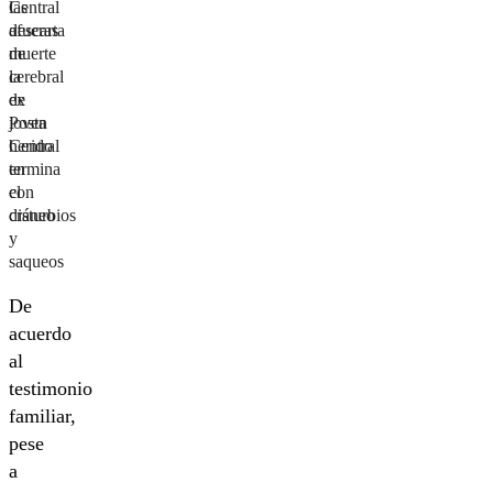
las
Central
afueras
descarta
de
muerte
la
cerebral
ex
de
Posta
joven
Central
herido
termina
en
con
el
disturbios
cráneo
y
saqueos
De
acuerdo
al
testimonio
familiar,
pese
a