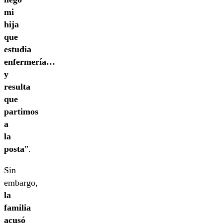
mi
hija
que
estudia
enfermería…
y
resulta
que
partimos
a
la
posta
”.
Sin
embargo,
la
familia
acusó