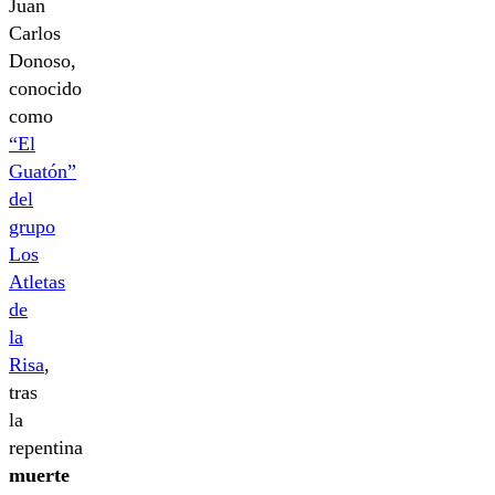
Juan
Carlos
Donoso,
conocido
como
“El
Guatón”
del
grupo
Los
Atletas
de
la
Risa
,
tras
la
repentina
muerte