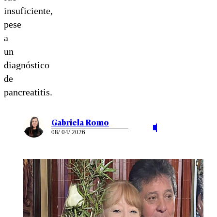
insuficiente,
pese
a
un
diagnóstico
de
pancreatitis.
Gabriela Romo
08/ 04/ 2026