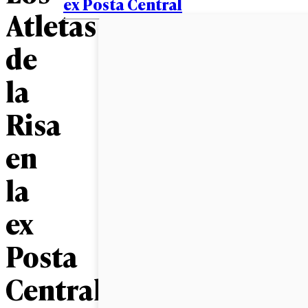
ex Posta Central
Atletas
de
la
Risa
en
la
ex
Posta
Central