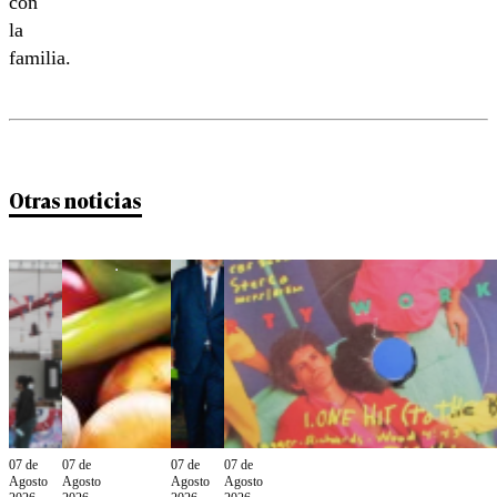
con
la
familia.
Otras noticias
07 de
07 de
07 de
07 de
Agosto
Agosto
Agosto
Agosto