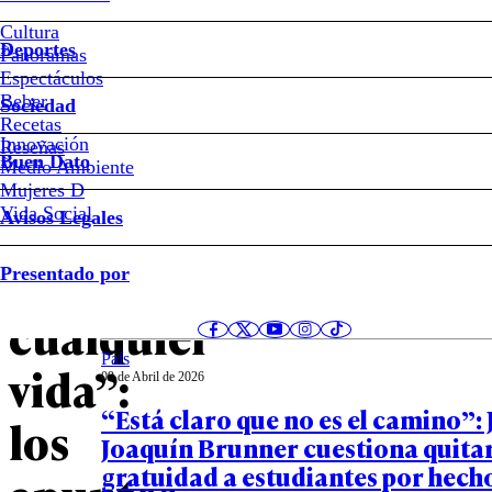
Cultura
Deportes
“Mi
Panoramas
Espectáculos
Beber
impacto
Sociedad
Recetas
Innovación
Notas relacionadas
Reseñas
importa
Buen Dato
Medio Ambiente
Mujeres D
más
Vida Social
Avisos Legales
Opinión
que
Presentado por
10 de Abril de 2026
La violencia en la sociedad del es
cualquier
País
vida”:
09 de Abril de 2026
“Está claro que no es el camino”: 
los
Joaquín Brunner cuestiona quitar
gratuidad a estudiantes por hech