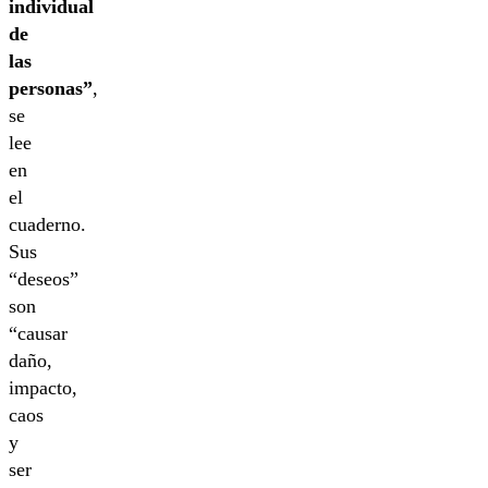
individual
de
las
personas”
,
se
lee
en
el
cuaderno.
Sus
“deseos”
son
“causar
daño,
impacto,
caos
y
ser