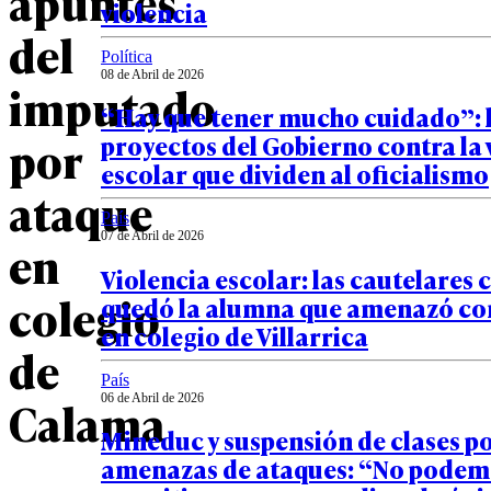
apuntes
violencia
del
Política
08 de Abril de 2026
imputado
“Hay que tener mucho cuidado”: 
por
proyectos del Gobierno contra la 
escolar que dividen al oficialismo
ataque
País
07 de Abril de 2026
en
Violencia escolar: las cautelares 
colegio
quedó la alumna que amenazó con
en colegio de Villarrica
de
País
06 de Abril de 2026
Calama
Mineduc y suspensión de clases p
amenazas de ataques: “No podem