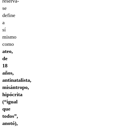
reserva-
se
define
a
sí
mismo
como
ateo,
de
18
años,
antinatalista,
misántropo,
hipócrita
(“igual
que
todos”,
anotó),