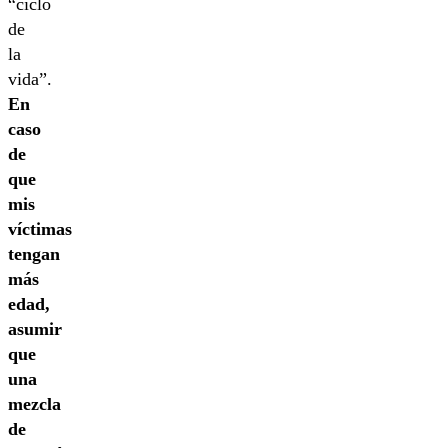
“ciclo
de
la
vida”.
En
caso
de
que
mis
víctimas
tengan
más
edad,
asumir
que
una
mezcla
de