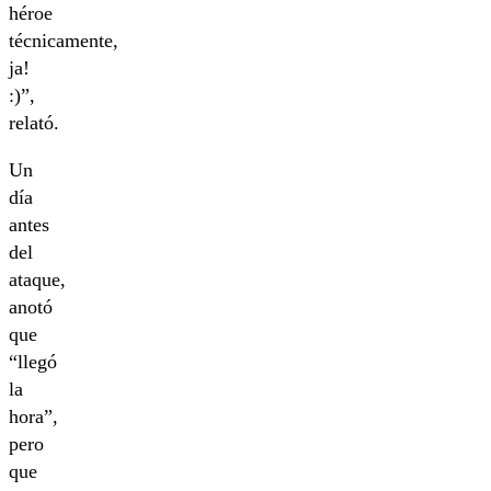
héroe
técnicamente,
ja!
:)”,
relató.
Un
día
antes
del
ataque,
anotó
que
“llegó
la
hora”,
pero
que