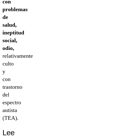
con
problemas
de
salud,
ineptitud
social,
odio,
relativamente
culto
y
con
trastorno
del
espectro
autista
(TEA).
Lee