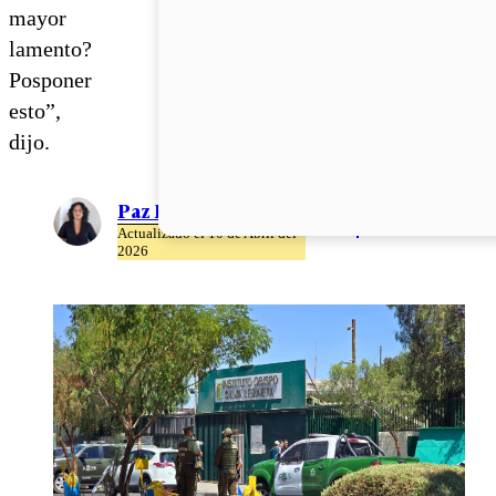
mayor
lamento?
Posponer
esto”,
dijo.
Paz Rubio
Actualizado el 10 de Abril del
2026