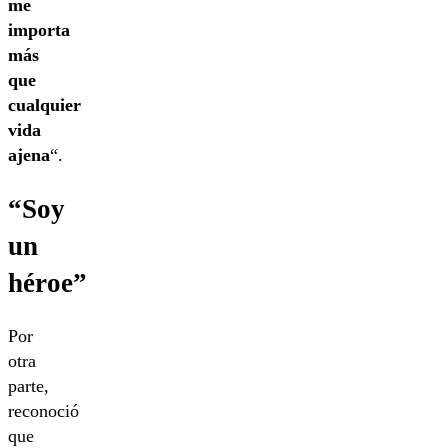
me
importa
más
que
cualquier
vida
ajena
“.
“Soy
un
héroe”
Por
otra
parte,
reconoció
que