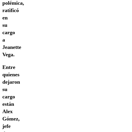
polémica,
ratificó
en
su
cargo
a
Jeanette
Vega.
Entre
quienes
dejaron
su
cargo
están
Alex
Gómez,
jefe