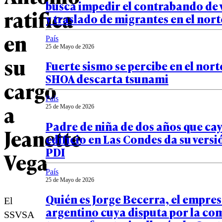
busca impedir el contrabando de 
ratifica
y traslado de migrantes en el nort
en
País
25 de Mayo de 2026
su
Fuerte sismo se percibe en el norte
SHOA descarta tsunami
cargo
País
a
25 de Mayo de 2026
Padre de niña de dos años que ca
Jeanette
edificio en Las Condes da su versi
PDI
Vega
País
25 de Mayo de 2026
Quién es Jorge Becerra, el empre
El
argentino cuya disputa por la co
SSVSA