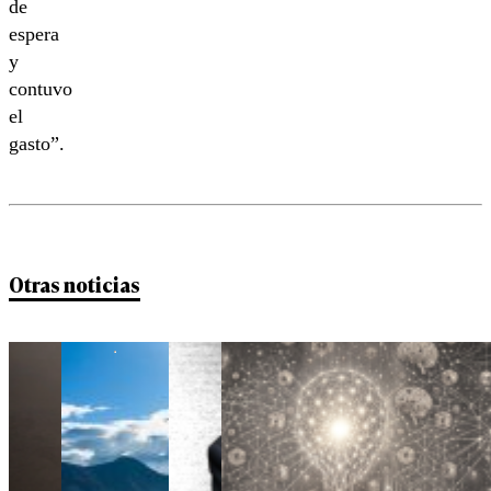
de
espera
y
contuvo
el
gasto”.
Otras noticias