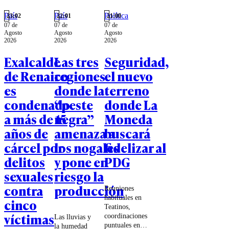
País
País
Política
23:02
22:01
21:00
07 de
07 de
07 de
Agosto
Agosto
Agosto
2026
2026
2026
Exalcalde
Las tres
Seguridad,
de Renaico
regiones
el nuevo
es
donde la
terreno
condenado
“peste
donde La
a más de 15
negra”
Moneda
años de
amenaza a
buscará
cárcel por
los nogales
fidelizar al
delitos
y pone en
PDG
sexuales
riesgo la
contra
producción
Reuniones
habituales en
cinco
Teatinos,
víctimas
coordinaciones
Las lluvias y
puntuales en
la humedad