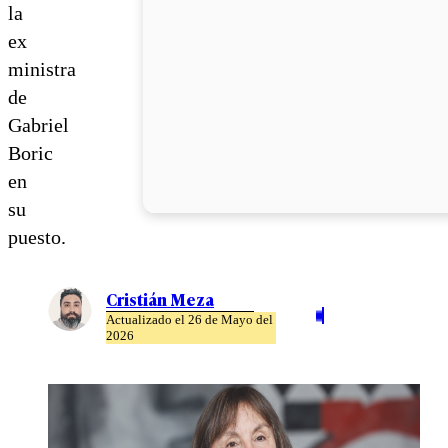
la
ex
ministra
de
Gabriel
Boric
en
su
puesto.
Cristián Meza
Actualizado el 26 de Mayo del
2026