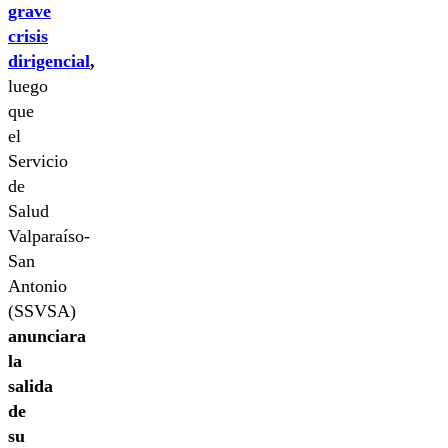
grave
crisis
dirigencial
,
luego
que
el
Servicio
de
Salud
Valparaíso-
San
Antonio
(SSVSA)
anunciara
la
salida
de
su