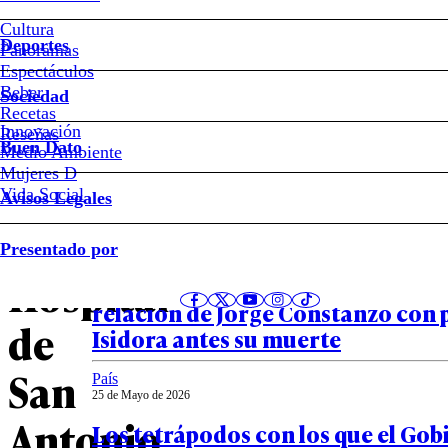
de
Cultura
crisis
Deportes
Panoramas
Espectáculos
y
Beber
Sociedad
Recetas
Innovación
ola
Notas relacionadas
Reseñas
Buen Dato
Medio Ambiente
Mujeres D
de
Vida Social
Avisos Legales
renuncias:
País
Presentado por
25 de Mayo de 2026
Hospital
“No quería asumir la paternidad”
relación de Jorge Constanzo con
de
Isidora antes su muerte
San
País
25 de Mayo de 2026
Antonio
Los tetrápodos con los que el Gob