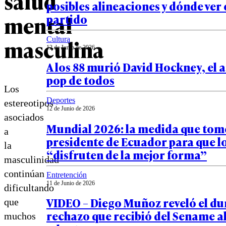
salud
posibles alineaciones y dónde ver 
mental
partido
masculina
Cultura
12 de Junio de 2026
A los 88 murió David Hockney, el 
pop de todos
Los
Deportes
estereotipos
12 de Junio de 2026
asociados
Mundial 2026: la medida que tom
a
presidente de Ecuador para que l
la
“disfruten de la mejor forma”
masculinidad
continúan
Entretención
11 de Junio de 2026
dificultando
VIDEO – Diego Muñoz reveló el du
que
rechazo que recibió del Sename al
muchos