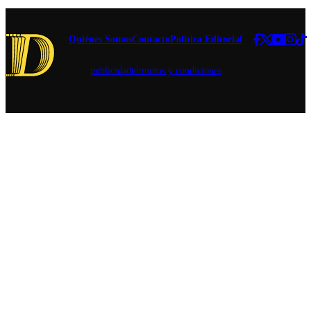
sin
duda.
miedo".
Quiénes Somos
Contacto
Política Editorial
publicidad
términos y condiciones