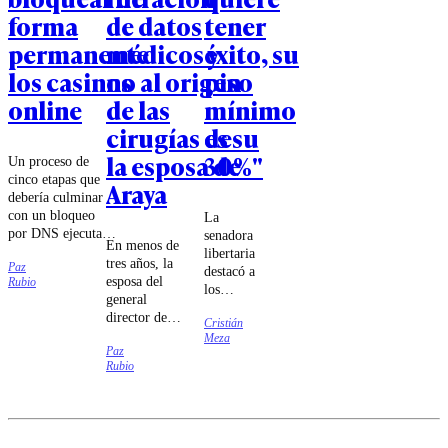
forma
de datos
tener
permanente
médicos y
éxito, su
los casinos
no al origen
piso
online
de las
mínimo
cirugías de
es su
la esposa de
30%"
Un proceso de
cinco etapas que
Araya
debería culminar
con un bloqueo
La
por DNS ejecutado
senadora
En menos de
por las compañías
libertaria
tres años, la
Paz
de
destacó a
esposa del
Rubio
telecomunicaciones
los
general
fue lo que
ministros
director de
estableció el
Cristián
Jorge
Carabineros
Meza
tribunal.
Quiroz e
Paz
se sometió a
Iván
Rubio
cuatro
Poduje
cirugías cuyo
por "dar
carácter
la batalla
reconstructivo
cultural
fue puesto en