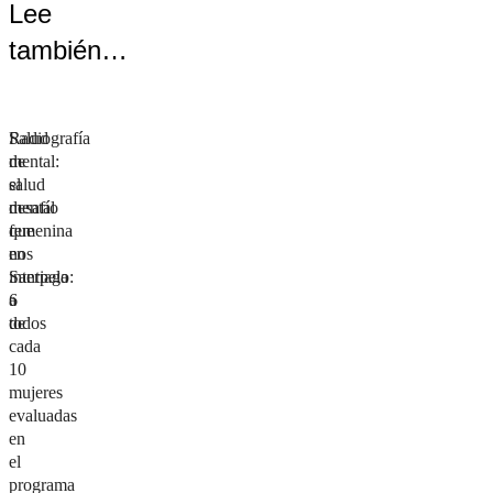
Lee
también…
Salud
Radiografía
mental:
de
el
salud
desafío
mental
que
femenina
nos
en
interpela
Santiago:
a
6
todos
de
cada
10
mujeres
evaluadas
en
el
programa