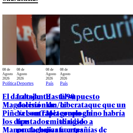
08 de
08 de
08 de
08 de
Agosto
Agosto
Agosto
Agosto
2026
2026
2026
2026
Política
Deportes
País
País
El dardo de
La tajante
Hasta 90
El supuesto
Magdalena
decisión de
km/h:
ciberataque que un
Piñera contra
Nelson Tapia
Meteorología
grupo chino habría
los diputados
tras
emite aviso
dirigido a
Manouchehri
protagonizar
por fuertes
compañías de