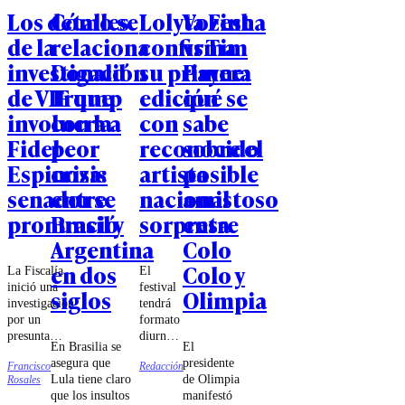
Los detalles
Cómo se
Lolyta Fest
Vozinha
de la
relaciona
confirma
vs Tim
investigación
Donald
su primera
Payne:
de VIF que
Trump
edición
qué se
involucra a
con la
con
sabe
Fidel
peor
reconocido
sobre el
Espinoza:
crisis
artista
posible
senador se
entre
nacional
amistoso
pronunció
Brasil y
sorpresa
entre
Argentina
Colo
en dos
Colo y
La Fiscalía
El
inició una
festival
siglos
Olimpia
investigación
tendrá
por un
formato
presunta
diurno,
En Brasilia se
El
violencia
con
asegura que
presidente
Francisco
Redacción
intrafamiliar.
nueve
Lula tiene claro
de Olimpia
Rosales
Espinoza
horas
que los insultos
manifestó
apuntó a
de