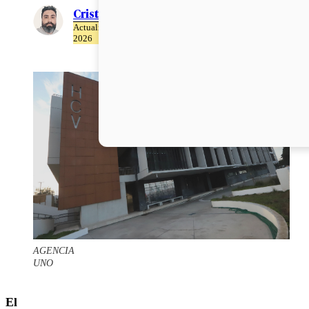
Cristián Meza
Actualizado el 26 de Mayo del
2026
AGENCIA
UNO
El