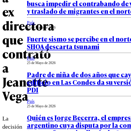
busca impedir el contrabando de 
ex
y traslado de migrantes en el nort
directora
País
25 de Mayo de 2026
que
Fuerte sismo se percibe en el norte
SHOA descarta tsunami
contrató
País
a
25 de Mayo de 2026
Padre de niña de dos años que ca
Jeanette
edificio en Las Condes da su versi
PDI
Vega
País
25 de Mayo de 2026
Quién es Jorge Becerra, el empre
La
argentino cuya disputa por la co
decisión