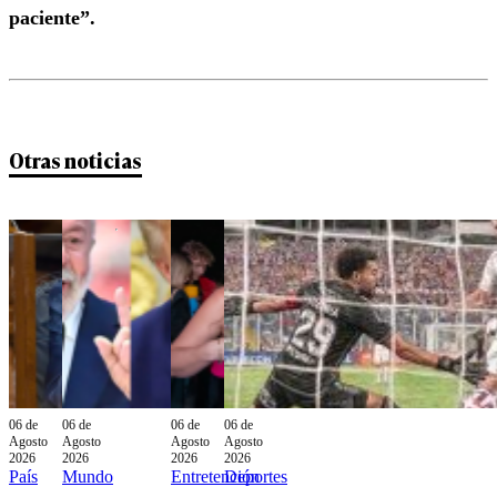
paciente”.
Otras noticias
06 de
06 de
06 de
06 de
Agosto
Agosto
Agosto
Agosto
2026
2026
2026
2026
País
Mundo
Entretención
Deportes