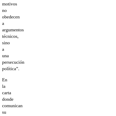
motivos
no
obedecen
a
argumentos
técnicos,
sino
a
una
persecución
política”.
En
la
carta
donde
comunican
su