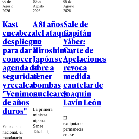
06 de
06 de
06 de
Agosto
Agosto
Agosto
2026
2026
2026
Kast
A 81 años
Sale de
encabeza
del ataque
Capitán
despliegue
en
Yáber:
para dar a
Hiroshima,
Corte de
conocer
Japón se
Apelaciones
agenda de
abre a
revoca
seguridad
tener
medida
y recalca:
bombas
cautelar de
"Venimos
nucleares
Joaquín
de años
Lavín León
duros"
La primera
ministra
El
nipona,
exdiputado
Sanae
En cadena
permanecía
Takaichi,
nacional, el
en ese
apuntó a un
mandatario