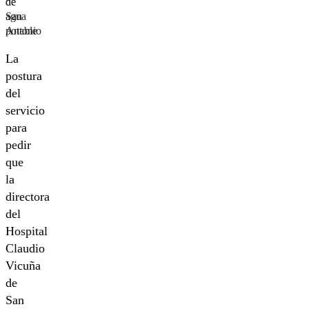
de
de
San
agua
Antonio
potable
La
postura
del
servicio
para
pedir
que
la
directora
del
Hospital
Claudio
Vicuña
de
San