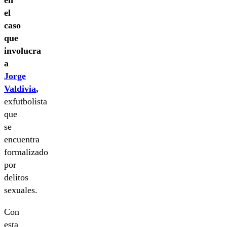
el
caso
que
involucra
a
Jorge
Valdivia
,
exfutbolista
que
se
encuentra
formalizado
por
delitos
sexuales.
Con
esta