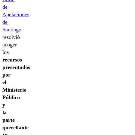
de
Apelaciones
de
Santiago
resolvió
acoger
los
recursos
presentados
por
el
Ministerio
Público
y
la
parte
querellante
en