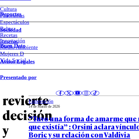
#Delitos
Cultura
Deportes
Panoramas
Caso
Espectáculos
Beber
Sociedad
Valdivia:
Recetas
Innovación
Notas relacionadas
Reseñas
Buen Dato
Medio Ambiente
Corte
Mujeres D
Vida Social
Avisos Legales
de
Opinión
Presentado por
02 de Julio de 2026
Santiago
La ley del más fuerte
revierte
Entretención
14 de Marzo de 2026
decisión
“Tuvo una forma de amarme que 
y
que existía” : Orsini aclara víncul
Boric y su relación con Valdivia