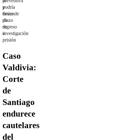
preventiva
lo
y
podría
extiende
llevar
plazo
de
de
regreso
investigación
a
prisión
Caso
Valdivia:
Corte
de
Santiago
endurece
cautelares
del