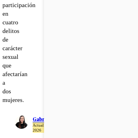
participación
en
cuatro
delitos
de
carácter
sexual
que
afectarían
a
dos
mujeres.
Gabriela Romo
Actualizado el 02 de Julio del
2026