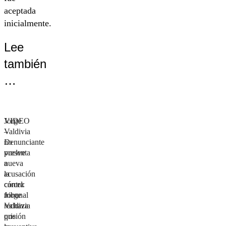
aceptada
inicialmente.
Lee
también
…
Jorge
VIDEO
Valdivia
–
no
Denunciante
vuelve
presenta
a
nueva
la
acusación
cárcel:
contra
tribunal
Jorge
rechaza
Valdivia
prisión
que