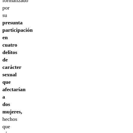
formalizado
por
su
presunta
participación
en
cuatro
delitos
de
carácter
sexual
que
afectarían
a
dos
mujeres,
hechos
que