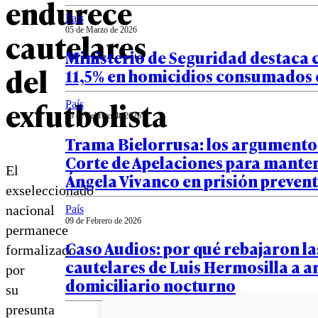
endurece
País
05 de Marzo de 2026
cautelares
Ministerio de Seguridad destaca 
del
11,5% en homicidios consumados 
exfutbolista
País
09 de Febrero de 2026
Trama Bielorrusa: los argumentos
Corte de Apelaciones para mante
El
Ángela Vivanco en prisión prevent
exseleccionado
nacional
País
09 de Febrero de 2026
permanece
Caso Audios: por qué rebajaron la
formalizado
cautelares de Luis Hermosilla a a
por
domiciliario nocturno
su
presunta