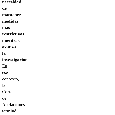
necesidad
de
mantener
medidas
más
restrictivas
mientras
avanza
la
investigación
.
En
ese
contexto,
la
Corte
de
Apelaciones
terminó