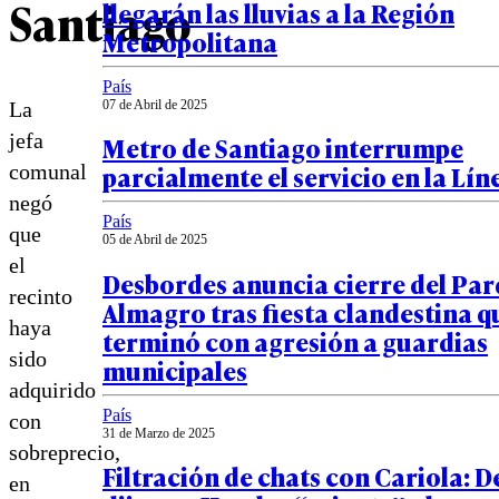
Santiago
llegarán las lluvias a la Región
Metropolitana
País
La
07 de Abril de 2025
jefa
Metro de Santiago interrumpe
parcialmente el servicio en la Lín
comunal
negó
País
que
05 de Abril de 2025
el
Desbordes anuncia cierre del Pa
recinto
Almagro tras fiesta clandestina q
haya
terminó con agresión a guardias
sido
municipales
adquirido
País
con
31 de Marzo de 2025
sobreprecio,
Filtración de chats con Cariola: 
en