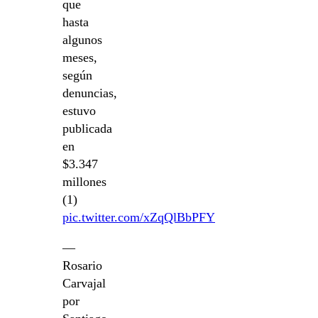
que
hasta
algunos
meses,
según
denuncias,
estuvo
publicada
en
$3.347
millones
(1)
pic.twitter.com/xZqQlBbPFY
—
Rosario
Carvajal
por