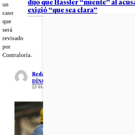
dijo que Hassler “miente” al acusa
un
exigió “que sea clara”
caso
que
será
revisado
por
Contraloría.
Redacción EL
DÍNAMO
22/ 01/ 2023