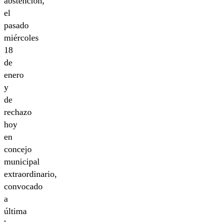
abstención,
el
pasado
miércoles
18
de
enero
y
de
rechazo
hoy
en
concejo
municipal
extraordinario,
convocado
a
última