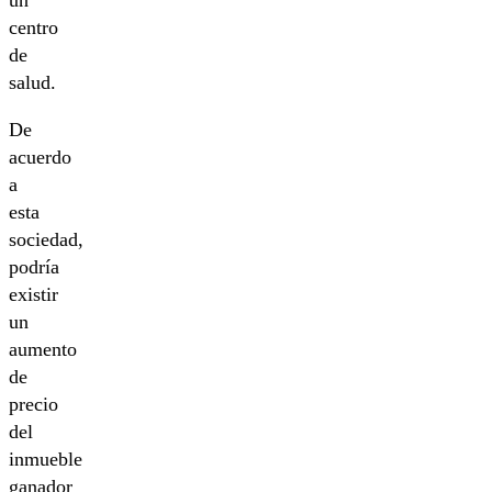
un
centro
de
salud.
De
acuerdo
a
esta
sociedad,
podría
existir
un
aumento
de
precio
del
inmueble
ganador