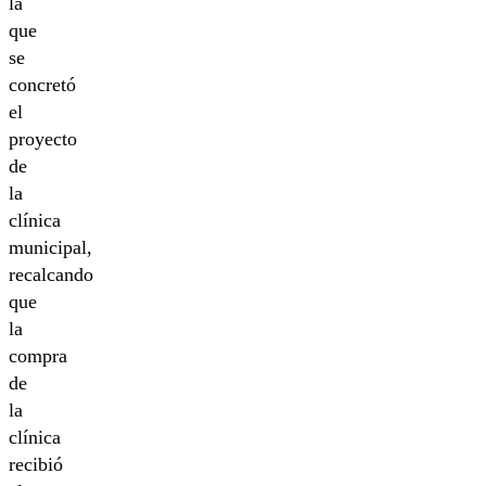
la
que
se
concretó
el
proyecto
de
la
clínica
municipal,
recalcando
que
la
compra
de
la
clínica
recibió