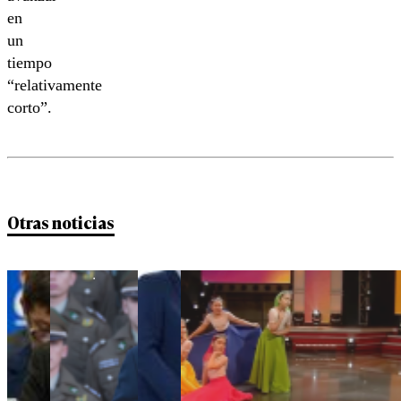
en
un
tiempo
“relativamente
corto”.
Otras noticias