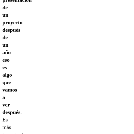
presentación
de
un
proyecto
después
de
un
año
eso
es
algo
que
vamos
a
ver
después
.
Es
más