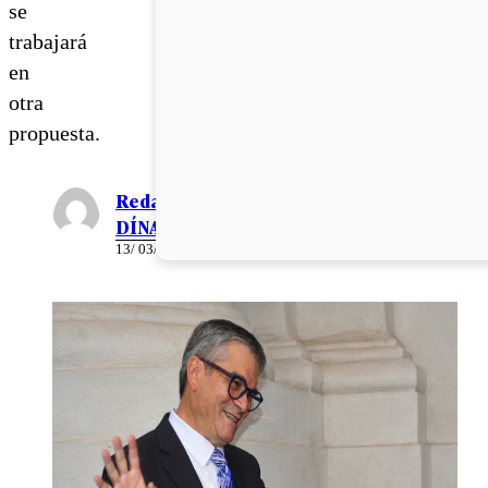
se
trabajará
en
otra
propuesta.
Redacción EL
DÍNAMO
13/ 03/ 2023