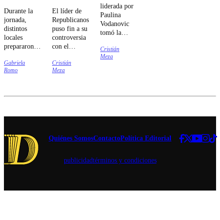
liderada por
Durante la
El líder de
Paulina
jornada,
Republicanos
Vodanovic
distintos
puso fin a su
tomó la
locales
controversia
decisión luego
prepararon
con el
Cristián
que la Fiscalía
ofertas para
subsecretario
Meza
Regional de
Gabriela
Cristián
sus clientes,
de Interior.
Valparaíso
Romo
Meza
incluyendo
iniciara una
schops
investigación
gratuitos,
que involucra
rebajas en
al
variedades
parlamentario.
seleccionadas,
concursos y
experiencias
Quiénes Somos
Contacto
Política Editorial
para conocer
nuevos estilos
publicidad
términos y condiciones
de cerveza.