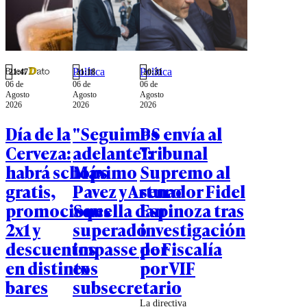
individual.
Congreso y
Todavía es
alegan por
posible
la falta de
pensar a
iniciativas
Chile.
para seguir
Política
Política
"la ruta del
21:47
21:18
20:31
06 de
06 de
06 de
dinero".
Agosto
Agosto
Agosto
2026
2026
2026
Día de la
"Seguimos
PS envía al
Cerveza:
adelante":
Tribunal
habrá schops
Máximo
Supremo al
gratis,
Pavez y Arturo
senador Fidel
promociones
Squella dan
Espinoza tras
2x1 y
superado
investigación
descuentos
impasse por
de Fiscalía
en distintos
ex
por VIF
bares
subsecretario
La directiva