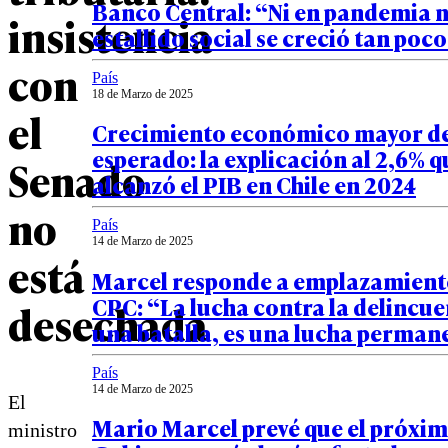
Banco Central: “Ni en pandemia ni
insistencia
estallido social se creció tan poc
con
País
18 de Marzo de 2025
el
Crecimiento económico mayor de
esperado: la explicación al 2,6% q
Senado
alcanzó el PIB en Chile en 2024
no
País
14 de Marzo de 2025
está
Marcel responde a emplazamiento
CPC: “La lucha contra la delincue
desechada
una batalla, es una lucha perman
País
14 de Marzo de 2025
El
Mario Marcel prevé que el próxi
ministro