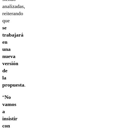
analizadas,
reiterando
que
se
trabajará
en
una
nueva
versión
de
la
propuesta
.
“
No
vamos
a
insistir
con