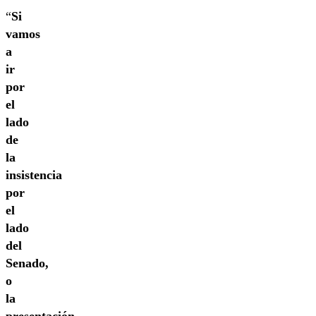
“
Si
vamos
a
ir
por
el
lado
de
la
insistencia
por
el
lado
del
Senado,
o
la