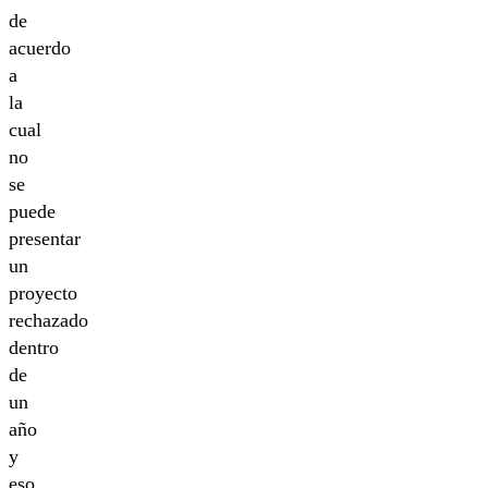
de
acuerdo
a
la
cual
no
se
puede
presentar
un
proyecto
rechazado
dentro
de
un
año
y
eso