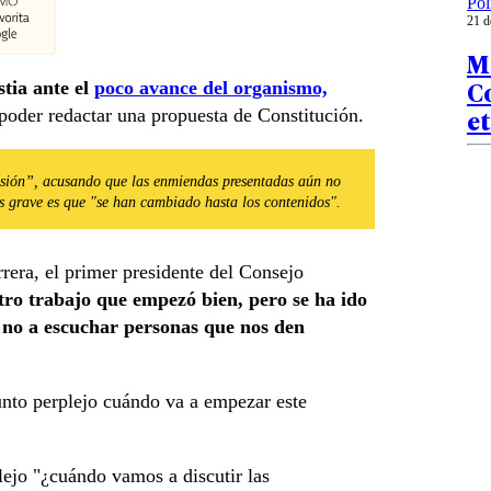
Pol
21 d
M
Co
tia ante el
poco avance del organismo,
et
poder redactar una propuesta de Constitución.
nfusión”, acusando que las enmiendas presentadas aún no
s grave es que "se han cambiado hasta los contenidos".
rrera, el primer presidente del Consejo
ro trabajo que empezó bien, pero se ha ido
 no a escuchar personas que nos den
nto perplejo cuándo va a empezar este
ejo "¿cuándo vamos a discutir las