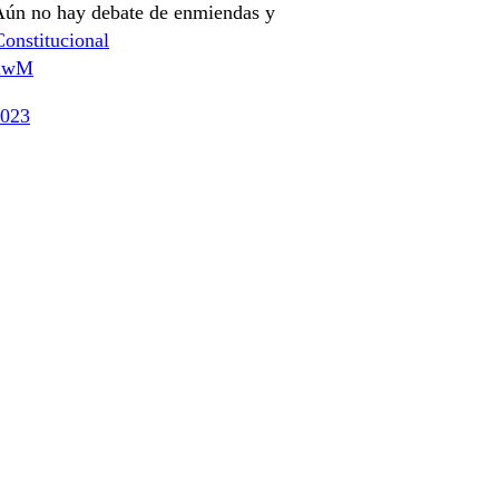
Aún no hay debate de enmiendas y
onstitucional
8lwM
2023