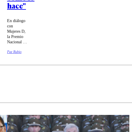
hace"
En diálogo
con
Mujeres D,
la Premio
Nacional de
Ciencias
Paz Rubio
Exactas
cuenta
cómo
surgió su
interés por
las estrellas
y cómo
seguir
protegiendo
los cielos
prístinos
del norte
chileno.