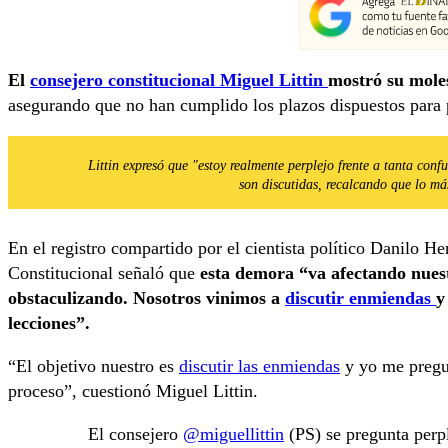
El
consejero constitucional Miguel Littin
mostró su moles
asegurando que no han cumplido los plazos dispuestos para 
Littin expresó que "estoy realmente perplejo frente a tanta co
son discutidas, recalcando que lo má
En el registro compartido por el cientista político Danilo He
Constitucional señaló que
esta demora “va afectando nuest
obstaculizando. Nosotros vinimos a
discutir enmiendas
y
lecciones”.
“El objetivo nuestro es
discutir las enmiendas
y yo me pregu
proceso”, cuestionó Miguel Littin.
El consejero
@miguellittin
(PS) se pregunta perpl