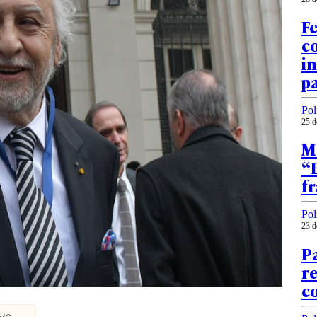
Fe
co
in
pa
Pol
25 d
M
“B
fr
Pol
23 d
Pa
re
co