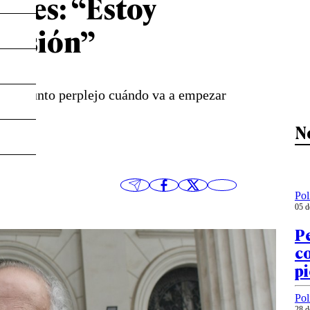
ales: “Estoy
nfusión”
me pregunto perplejo cuándo va a empezar
N
Pol
05 d
Pe
co
pi
Pol
28 d