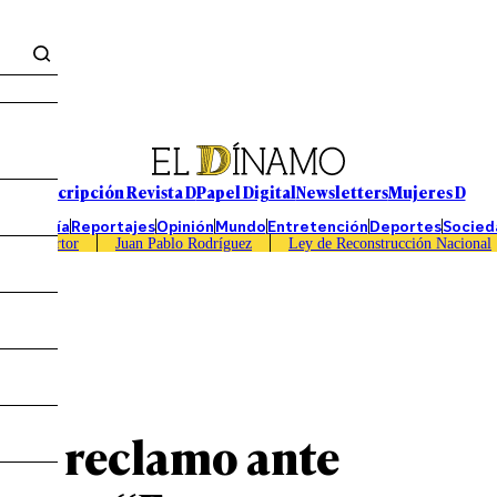
Suscripción Revista D
Papel Digital
Newsletters
Mujeres D
Economía
Reportajes
Opinión
Mundo
Entretención
Deportes
Socied
Caso Sartor
Juan Pablo Rodríguez
Ley de Reconstrucción Nacional
ido reclamo ante