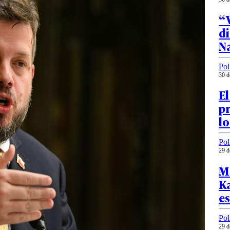
“V
di
N
Pol
30 d
El
pr
l
Pol
29 d
Ma
Ka
e
Pol
29 d