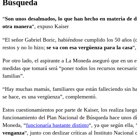
Búsqueda
“
Son unos desalmados, lo que han hecho en materia de d
otra manera
“, expuso Kaiser
“El señor Gabriel Boric, habiéndose cumplido los 50 años (
restos y no lo hizo;
se va con esa vergüenza para la casa
“,
Por otro lado, el aspirante a La Moneda aseguró que en un e
medidas que tomará será “poner todos los recursos necesarios 
familias”.
“Hay muchas mamás, familiares que están falleciendo sin hab
se hace, es una vergüenza”, complementó.
Estos cuestionamientos por parte de Kaiser, los realiza lueg
funcionamiento del Plan Nacional de Búsqueda hace unos día
Moneda, “
funcionaría bastante distinto
“, ya que según ella, 
venganza
“, junto con deslizar críticas al Instituto Nacio