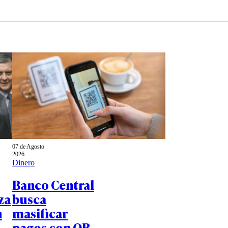
07 de Agosto
2026
Dinero
Banco Central
za
busca
n
masificar
pagos con QR