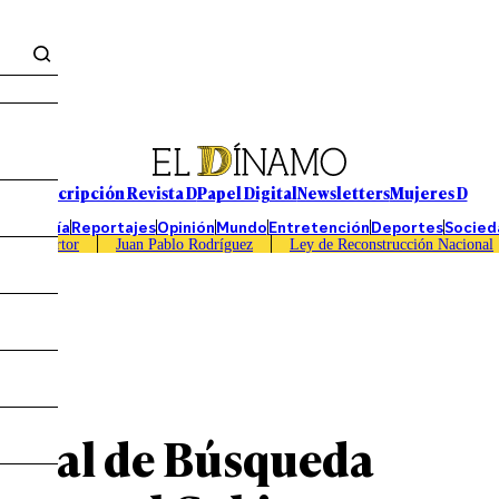
Suscripción Revista D
Papel Digital
Newsletters
Mujeres D
Economía
Reportajes
Opinión
Mundo
Entretención
Deportes
Socied
Caso Sartor
Juan Pablo Rodríguez
Ley de Reconstrucción Nacional
queda
cional de Búsqueda