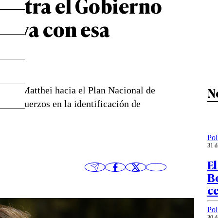
contra el Gobierno
e va con esa
N
cas de Matthei hacia el Plan Nacional de
s esfuerzos en la identificación de
Pol
31 d
El
Bo
ce
Pol
30 d