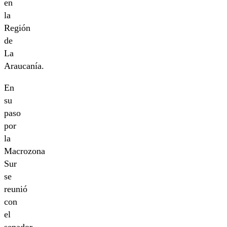
en
la
Región
de
La
Araucanía.
En
su
paso
por
la
Macrozona
Sur
se
reunió
con
el
senador