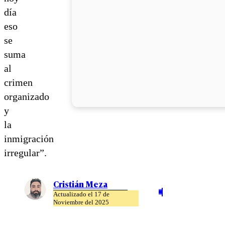
día
eso
se
suma
al
crimen
organizado
y
la
inmigración
irregular”.
Cristián Meza
Actualizado el 17 de
Noviembre del 2025