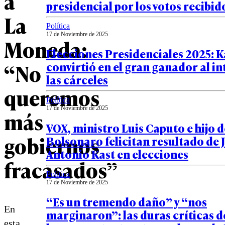
a
presidencial por los votos recibid
La
Política
17 de Noviembre de 2025
Moneda:
Elecciones Presidenciales 2025: K
“No
convirtió en el gran ganador al in
las cárceles
queremos
Política
17 de Noviembre de 2025
más
VOX, ministro Luis Caputo e hijo d
gobiernos
Bolsonaro felicitan resultado de 
Antonio Kast en elecciones
fracasados”
Política
17 de Noviembre de 2025
“Es un tremendo daño” y “nos
En
marginaron”: las duras críticas d
esta