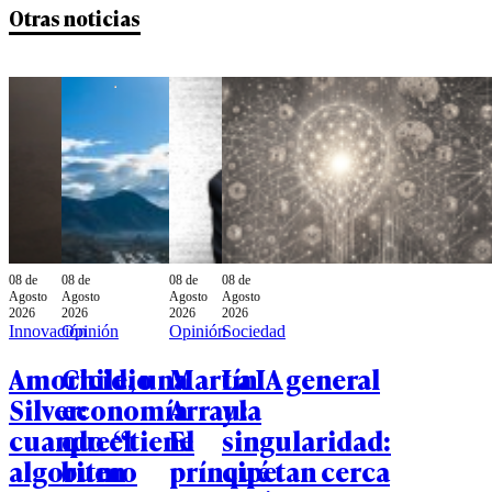
Otras noticias
08 de
08 de
08 de
08 de
Agosto
Agosto
Agosto
Agosto
2026
2026
2026
2026
Innovación
Opinión
Opinión
Sociedad
Amoricidio
Chile, una
Martín
La IA general
Silver:
economía
Arrau:
y la
cuando el
que “tiene
El
singularidad:
algoritmo
buen
príncipe
qué tan cerca