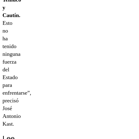
y
Cautín.
Esto
no
ha
tenido
ninguna
fuerza
del
Estado
para
enfrentarse”,
precisó
José
Antonio
Kast.
Lee