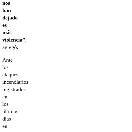
nos
han
dejado
es
más
violencia”,
agregó.
Ante
los
ataques
incendiarios
registrados
en
los
últimos
días
en