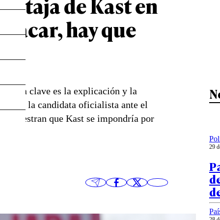
ventaja de Kast en
atacar, hay que
N
 y “la clave es la explicación y la
o de la candidata oficialista ante el
que muestran que Kast se impondría por
Pol
29 d
P
de
de
Paí
28 d