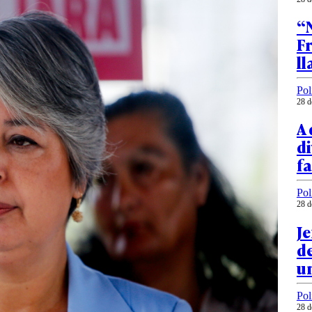
“
Fr
l
Pol
28 d
A 
di
f
Pol
28 d
Je
de
un
Pol
28 d