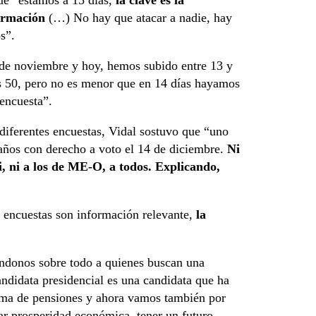
ue “estamos a 15 días,
la clave es la
formación
(…) No hay que atacar a nadie, hay
s”.
 de noviembre y hoy, hemos subido entre 13 y
os 50, pero no es menor que en 14 días hayamos
 encuesta”.
 diferentes encuestas, Vidal sostuvo que “uno
 años con derecho a voto el 14 de diciembre.
Ni
isi, ni a los de ME-O, a todos. Explicando,
 encuestas son información relevante,
la
éndonos sobre todo a quienes buscan una
ndidata presidencial es una candidata que ha
orma de pensiones y ahora vamos también por
rar prosperidad económica, tener un futuro