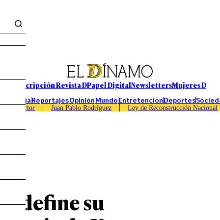
Suscripción Revista D
Papel Digital
Newsletters
Mujeres D
Economía
Reportajes
Opinión
Mundo
Entretención
Deportes
Socied
Caso Sartor
Juan Pablo Rodríguez
Ley de Reconstrucción Nacional
a define su