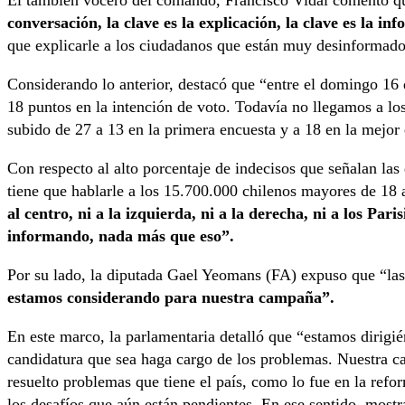
El también vocero del comando, Francisco Vidal comentó q
conversación, la clave es la explicación, la clave es la in
que explicarle a los ciudadanos que están muy desinformado
Considerando lo anterior, destacó que “entre el domingo 16
18 puntos en la intención de voto. Todavía no llegamos a l
subido de 27 a 13 en la primera encuesta y a 18 en la mejor
Con respecto al alto porcentaje de indecisos que señalan las
tiene que hablarle a los 15.700.000 chilenos mayores de 18
al centro, ni a la izquierda, ni a la derecha, ni a los Par
informando, nada más que eso”.
Por su lado, la diputada Gael Yeomans (FA) expuso que “las
estamos considerando para nuestra campaña”.
En este marco, la parlamentaria detalló que “estamos dirigi
candidatura que sea haga cargo de los problemas. Nuestra ca
resuelto problemas que tiene el país, como lo fue en la ref
los desafíos que aún están pendientes. En ese sentido, most