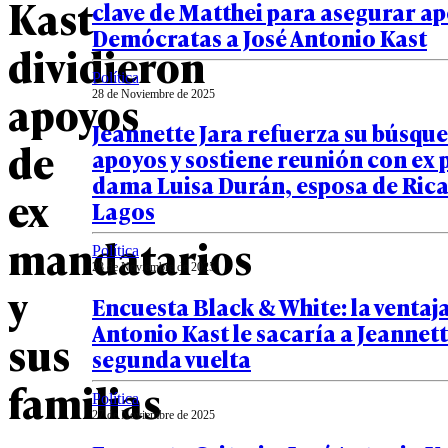
Kast
clave de Matthei para asegurar a
Demócratas a José Antonio Kast
dividieron
Política
apoyos
28 de Noviembre de 2025
Jeannette Jara refuerza su búsqu
de
apoyos y sostiene reunión con ex
dama Luisa Durán, esposa de Ric
ex
Lagos
mandatarios
Política
28 de Noviembre de 2025
y
Encuesta Black & White: la ventaja
Antonio Kast le sacaría a Jeannett
sus
segunda vuelta
familias
Política
27 de Noviembre de 2025