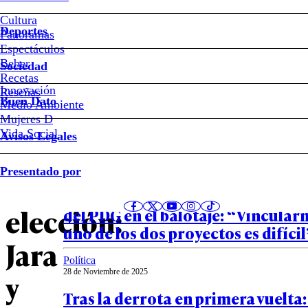
Kast
Cultura
Deportes
Panoramas
A
Espectáculos
Beber
Sociedad
dos
Recetas
Innovación
Notas relacionadas
Reseñas
Buen Dato
Medio Ambiente
semanas
Mujeres D
Vida Social
Avisos Legales
de
Política
Presentado por
28 de Noviembre de 2025
la
Jefe de campaña de Parisi reafir
elección:
del PDG en el balotaje: “Vincular
uno de los dos proyectos es difícil
Jara
Política
28 de Noviembre de 2025
y
Tras la derrota en primera vuelta: 