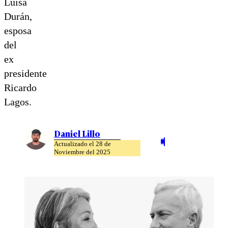
Luisa
Durán,
esposa
del
ex
presidente
Ricardo
Lagos.
Daniel Lillo
Actualizado el 28 de
Noviembre del 2025