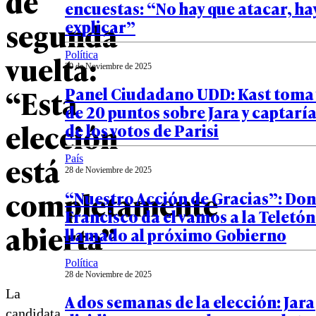
de
encuestas: “No hay que atacar, ha
segunda
explicar”
vuelta:
Política
29 de Noviembre de 2025
“Esta
Panel Ciudadano UDD: Kast toma 
de 20 puntos sobre Jara y captaría
elección
de los votos de Parisi
está
País
28 de Noviembre de 2025
completamente
“Nuestro Acción de Gracias”: Don
Francisco da el vamos a la Teletó
abierta”
llamado al próximo Gobierno
Política
28 de Noviembre de 2025
La
A dos semanas de la elección: Jara
candidata