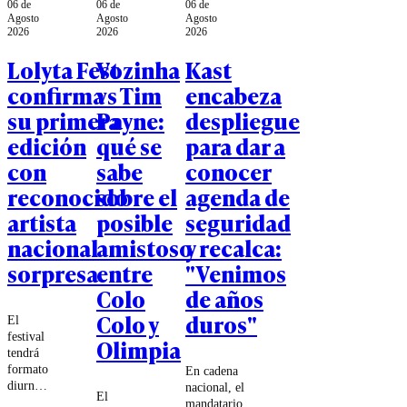
06 de
06 de
06 de
Agosto
Agosto
Agosto
2026
2026
2026
Lolyta Fest
Vozinha
Kast
confirma
vs Tim
encabeza
su primera
Payne:
despliegue
edición
qué se
para dar a
con
sabe
conocer
reconocido
sobre el
agenda de
artista
posible
seguridad
nacional
amistoso
y recalca:
sorpresa
entre
"Venimos
Colo
de años
Colo y
duros"
El
festival
Olimpia
tendrá
formato
En cadena
diurno,
nacional, el
El
con
mandatario