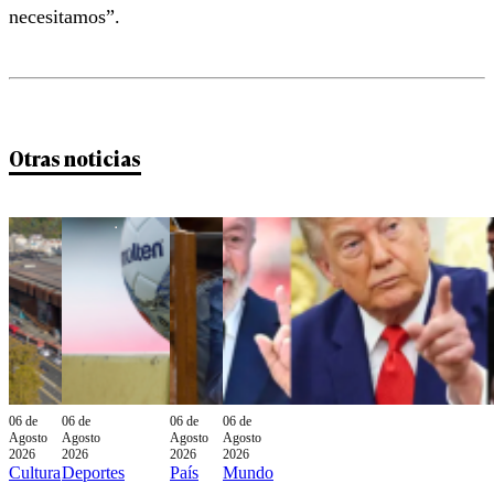
necesitamos”.
Otras noticias
06 de
06 de
06 de
06 de
Agosto
Agosto
Agosto
Agosto
2026
2026
2026
2026
Cultura
Deportes
País
Mundo