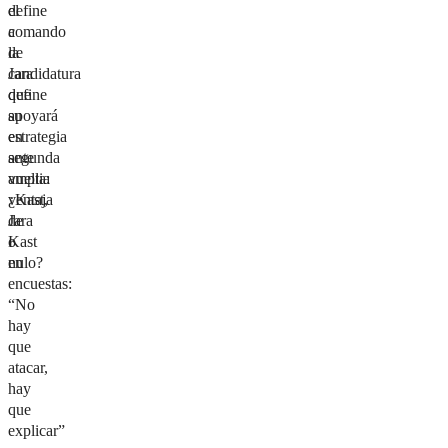
el
define
comando
a
de
la
Jara
candidatura
define
que
su
apoyará
estrategia
en
ante
segunda
amplia
vuelta:
ventaja
¿Kast,
de
Jara
Kast
o
en
nulo?
encuestas:
“No
hay
que
atacar,
hay
que
explicar”