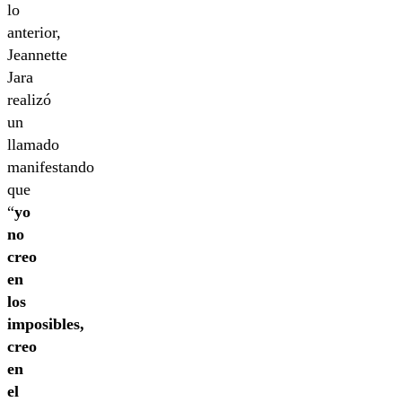
lo
anterior,
Jeannette
Jara
realizó
un
llamado
manifestando
que
“
yo
no
creo
en
los
imposibles,
creo
en
el