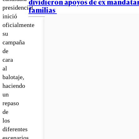
dividieron apoyos de ex mandatar
presidencial
familias
inició
oficialmente
su
campaña
de
cara
al
balotaje,
haciendo
un
repaso
de
los
diferentes
escenarios