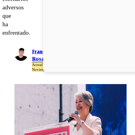
adversos
que
ha
enfrentado.
Francisco
Rosales
Actualizado el 30 de
Noviembre del 2025