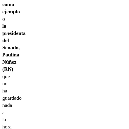
como
ejemplo
a
la
presidenta
del
Senado,
Paulina
Núñez
(RN)
que
no
ha
guardado
nada
a
la
hora