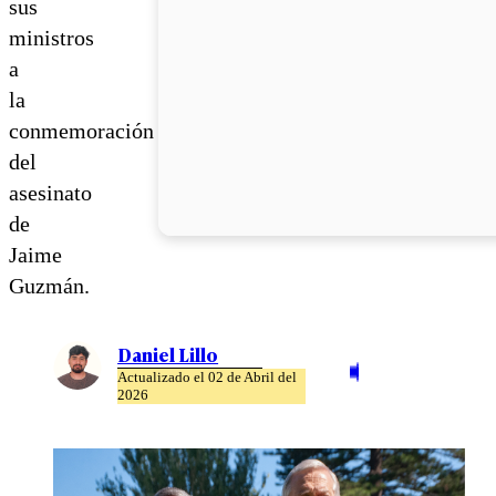
sus
ministros
a
la
conmemoración
del
asesinato
de
Jaime
Guzmán.
Daniel Lillo
Actualizado el 02 de Abril del
2026