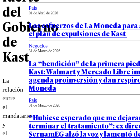
del
País
01 de Abril de 2026
Gobierno
Los esfuerzos de La Moneda para 
el plan de expulsiones de Kast
de
Negocios
Kast
31 de Marzo de 2026
La “bendición” de la primera pie
Kast: Walmart y Mercado Libre i
agenda proinversión y dan respiro
La
Moneda
relación
entre
País
31 de Marzo de 2026
el
mandatario
“Hubiese esperado que me dejara
terminar el tratamiento”: ex dire
y
SernamEG alzó la voz y lamentó d
el