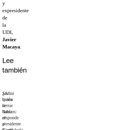
y
expresidente
de
la
UDI,
Javier
Macaya
.
Lee
también
¿A
Sedini
quién
busca
le
cerrar
habla
flancos:
el
responde
presidente
a
Kast?
Contraloría