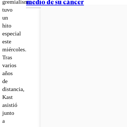
medio de su cáncer
gremialismo
tuvo
un
hito
especial
este
miércoles.
Tras
varios
años
de
distancia,
Kast
asistió
junto
a