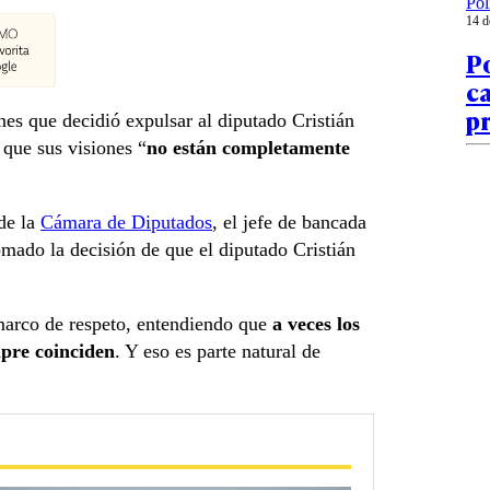
Pol
14 d
Po
ca
p
nes que decidió expulsar al diputado Cristián
que sus visiones “
no están completamente
de la
Cámara de Diputados
, el jefe de bancada
ado la decisión de que el diputado Cristián
 marco de respeto, entendiendo que
a veces los
mpre coinciden
. Y eso es parte natural de