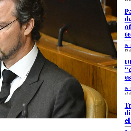
Pa
de
of
te
Pol
19 d
UD
“
es
Pol
23 d
Tr
di
e