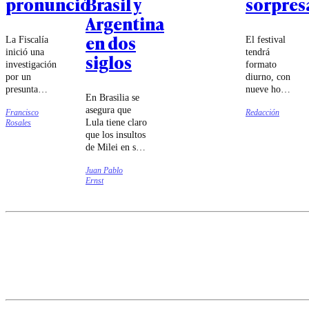
pronunció
Brasil y
sorpres
Argentina
en dos
La Fiscalía
El festival
inició una
tendrá
siglos
investigación
formato
por un
diurno, con
presunta
nueve horas
En Brasilia se
violencia
de música
asegura que
Francisco
Redacción
intrafamiliar.
entre las
Lula tiene claro
Rosales
Espinoza
14:00 y las
que los insultos
apuntó a
23:00
de Milei en su
"situaciones
horas.
contra
de carácter
Juan Pablo
responden a su
personal".
Ernst
intento de
agradar al
presidente
norteamericano.