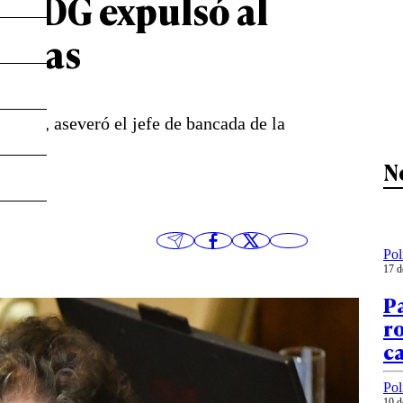
l PDG expulsó al
reras
calar”, aseveró el jefe de bancada de la
N
Pol
17 d
Pa
ro
c
Pol
10 d