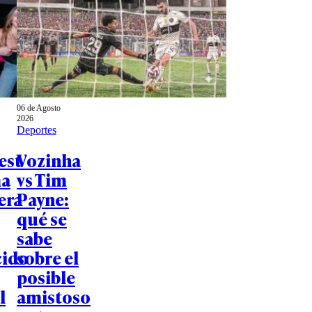
06 de Agosto
2026
Deportes
est
Vozinha
ma
vs Tim
era
Payne:
qué se
sabe
cido
sobre el
posible
l
amistoso