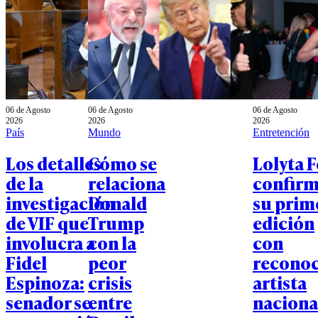
06 de Agosto
06 de Agosto
06 de Agosto
2026
2026
2026
País
Mundo
Entretención
Los detalles
Cómo se
Lolyta F
de la
relaciona
confir
investigación
Donald
su prim
de VIF que
Trump
edición
involucra a
con la
con
Fidel
peor
recono
Espinoza:
crisis
artista
senador se
entre
naciona