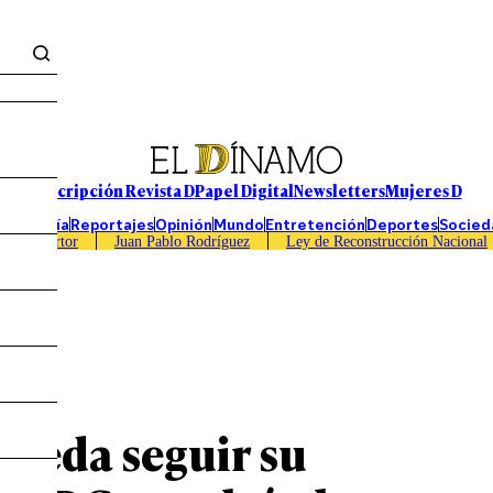
Suscripción Revista D
Papel Digital
Newsletters
Mujeres D
Economía
Reportajes
Opinión
Mundo
Entretención
Deportes
Socied
Caso Sartor
Juan Pablo Rodríguez
Ley de Reconstrucción Nacional
pueda seguir su