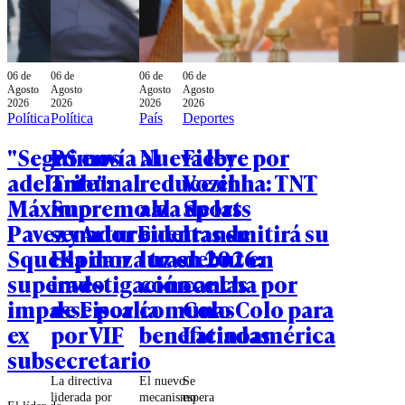
06 de
06 de
06 de
06 de
Agosto
Agosto
Agosto
Agosto
2026
2026
2026
2026
Política
Política
País
Deportes
"Seguimos
PS envía al
Nueva ley
Fiebre por
adelante":
Tribunal
reduce el
Vozinha: TNT
Máximo
Supremo al
alza de las
Sports
Pavez y Arturo
senador Fidel
cuentas de
transmitirá su
Squella dan
Espinoza tras
luz en 2026:
debut en
superado
investigación
conoce las
cancha por
impasse por
de Fiscalía
comunas
Colo Colo para
ex
por VIF
beneficiadas
Latinoamérica
subsecretario
La directiva
El nuevo
Se
liderada por
mecanismo
espera