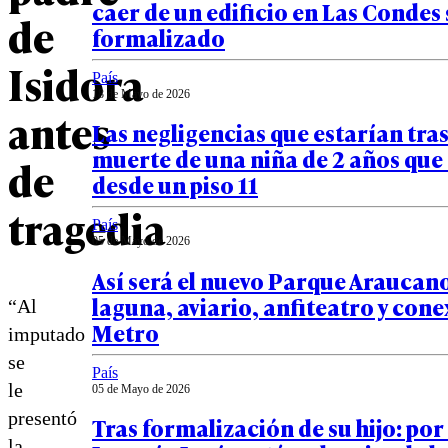
caer de un edificio en Las Condes
de
formalizado
Isidora
País
18 de Mayo de 2026
antes
Las negligencias que estarían tras
muerte de una niña de 2 años que
de
desde un piso 11
tragedia
País
05 de Mayo de 2026
Así será el nuevo Parque Araucan
laguna, aviario, anfiteatro y cone
“Al
Metro
imputado
se
País
le
05 de Mayo de 2026
presentó
Tras formalización de su hijo: por
la