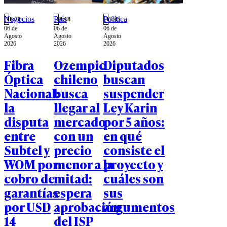
Negocios
País
Política
18:21
18:18
17:45
06 de
06 de
06 de
Agosto
Agosto
Agosto
2026
2026
2026
Fibra
Ozempic
Diputados
Óptica
chileno
buscan
Nacional:
busca
suspender
la
llegar al
Ley Karin
disputa
mercado
por 5 años:
entre
con un
en qué
Subtel y
precio
consiste el
WOM por
menor a la
proyecto y
cobro de
mitad:
cuáles son
garantías
espera
sus
por USD
aprobación
argumentos
14
del ISP