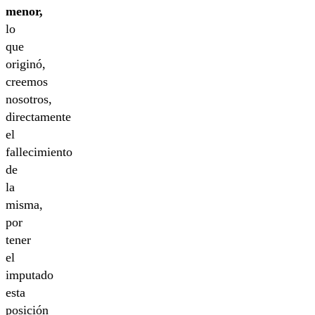
menor,
lo
que
originó,
creemos
nosotros,
directamente
el
fallecimiento
de
la
misma,
por
tener
el
imputado
esta
posición