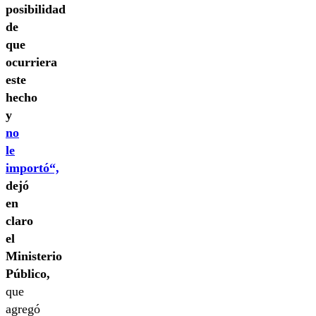
posibilidad
de
que
ocurriera
este
hecho
y
no
le
importó“,
dejó
en
claro
el
Ministerio
Público,
que
agregó