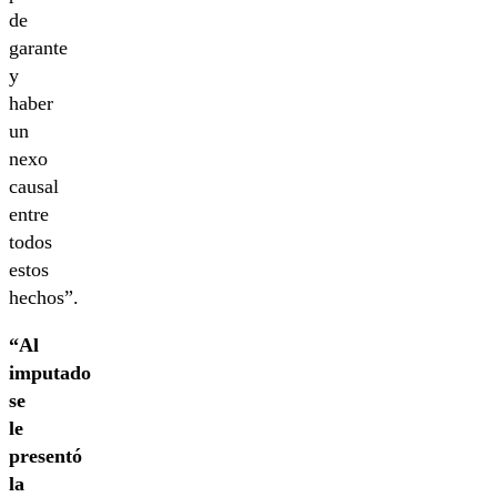
de
garante
y
haber
un
nexo
causal
entre
todos
estos
hechos”.
“Al
imputado
se
le
presentó
la