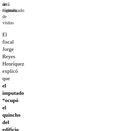
de
será
régimen
formalizado
de
visitas
El
fiscal
Jorge
Reyes
Henríquez
explicó
que
el
imputado
“ocupó
el
quincho
del
edificio