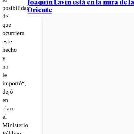
Joaquín Lavín está en la mira de la
posibilidad
Oriente
de
que
ocurriera
este
hecho
y
no
le
importó“,
dejó
en
claro
el
Ministerio
Público