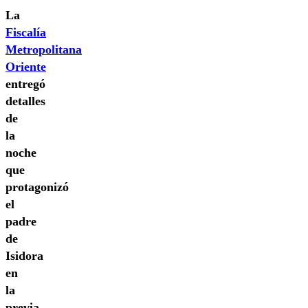
La
Fiscalía
Metropolitana
Oriente
entregó
detalles
de
la
noche
que
protagonizó
el
padre
de
Isidora
en
la
previa