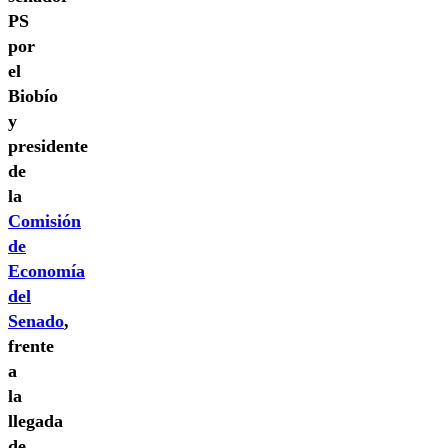
PS
por
el
Biobío
y
presidente
de
la
Comisión
de
Economía
del
Senado
,
frente
a
la
llegada
de