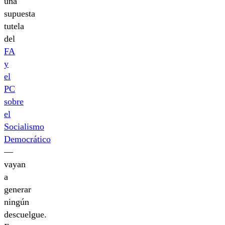
una
supuesta
tutela
del
FA
y
el
PC
sobre
el
Socialismo
Democrático
—
vayan
a
generar
ningún
descuelgue.