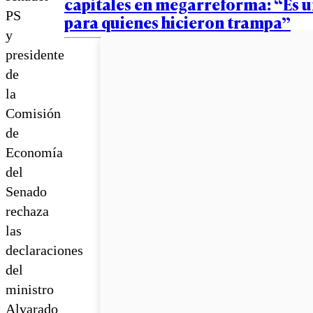
capitales en megarreforma: “Es 
PS
para quienes hicieron trampa”
y
presidente
de
la
Comisión
de
Economía
del
Senado
rechaza
las
declaraciones
del
ministro
Alvarado