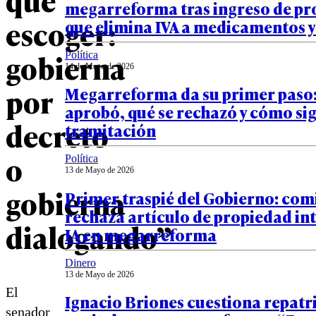
megarreforma tras ingreso de pr
escoger:
que elimina IVA a medicamentos y
gobierna
Política
14 de Mayo de 2026
por
Megarreforma da su primer paso:
aprobó, qué se rechazó y cómo si
decreto
tramitación
o
Política
13 de Mayo de 2026
gobierna
Primer traspié del Gobierno: com
rechaza artículo de propiedad int
dialogando”
IA en megarreforma
Dinero
13 de Mayo de 2026
El
Ignacio Briones cuestiona repatr
senador