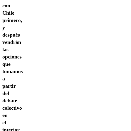
con
Chile
primero,
y
después
vendrán
las
opciones
que
tomamos
a
partir
del
debate
colectivo
en
el
interior