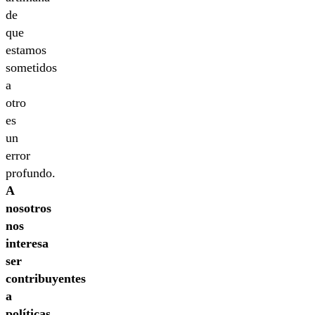
de
que
estamos
sometidos
a
otro
es
un
error
profundo.
A
nosotros
nos
interesa
ser
contribuyentes
a
políticas