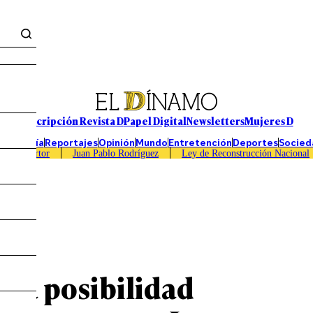
Suscripción Revista D
Papel Digital
Newsletters
Mujeres D
Economía
Reportajes
Opinión
Mundo
Entretención
Deportes
Socied
Caso Sartor
Juan Pablo Rodríguez
Ley de Reconstrucción Nacional
“La posibilidad