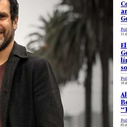
Co
ar
G
Pol
11 d
El
G
lí
so
Pol
10 d
A
Bo
“
Pol
05 d