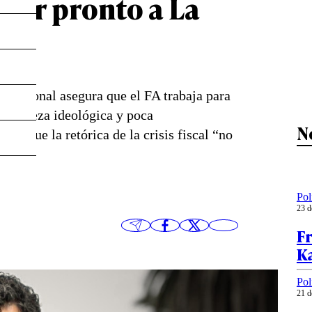
lver pronto a La
itucional asegura que el FA trabaja para
a “certeza ideológica y poca
N
rte que la retórica de la crisis fiscal “no
Pol
23 d
Fr
Ka
Pol
21 d