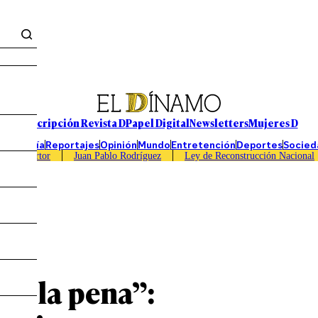
Suscripción Revista D
Papel Digital
Newsletters
Mujeres D
Economía
Reportajes
Opinión
Mundo
Entretención
Deportes
Socied
Caso Sartor
Juan Pablo Rodríguez
Ley de Reconstrucción Nacional
le la pena”: