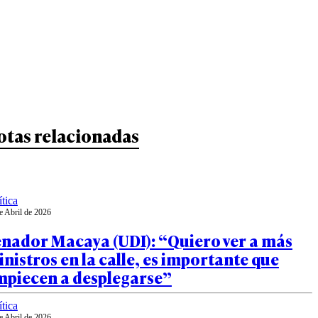
otas relacionadas
ítica
e Abril de 2026
enador Macaya (UDI): “Quiero ver a más
nistros en la calle, es importante que
mpiecen a desplegarse”
ítica
e Abril de 2026