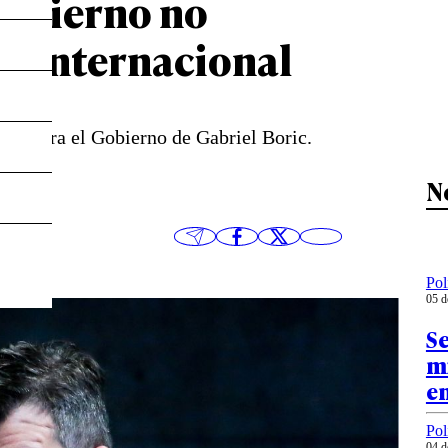
Gobierno no
na internacional
t contra el Gobierno de Gabriel Boric.
N
Pol
05 d
S
mi
e
Pol
04 d