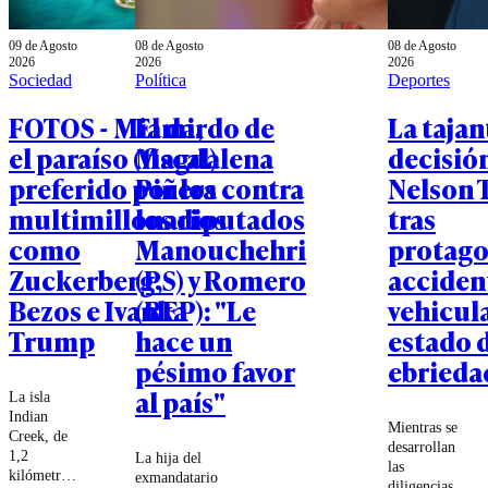
09 de Agosto
08 de Agosto
08 de Agosto
2026
2026
2026
Sociedad
Política
Deportes
FOTOS - Miami,
El dardo de
La tajan
el paraíso (fiscal)
Magdalena
decisió
preferido por los
Piñera contra
Nelson 
multimillonarios
los diputados
tras
como
Manouchehri
protago
Zuckerberg,
(PS) y Romero
acciden
Bezos e Ivanka
(REP): "Le
vehicul
Trump
hace un
estado 
pésimo favor
ebrieda
al país"
La isla
Indian
Mientras se
Creek, de
desarrollan
1,2
La hija del
las
kilómetros
exmandatario
diligencias