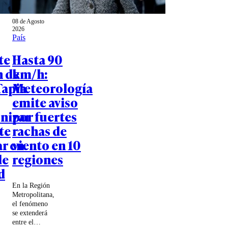
08 de Agosto
2026
País
te
Hasta 90
n de
km/h:
Tapia
Meteorología
emite aviso
nizar
por fuertes
te
rachas de
ar en
viento en 10
de
regiones
d
En la Región
Metropolitana,
el fenómeno
se extenderá
entre el