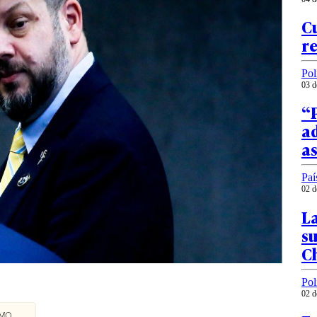
Cu
re
Pol
03 d
“P
ad
a
Paí
02 d
La
su
Ch
Pol
02 d