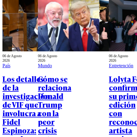
06 de Agosto
06 de Agosto
06 de Agosto
2026
2026
2026
País
Mundo
Entretención
Los detalles
Cómo se
Lolyta F
de la
relaciona
confir
investigación
Donald
su prim
de VIF que
Trump
edición
involucra a
con la
con
Fidel
peor
recono
Espinoza:
crisis
artista