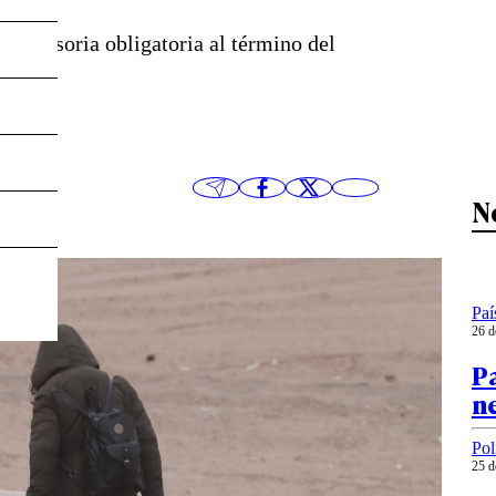
 accesoria obligatoria al término del
N
Paí
26 d
P
ne
Pol
25 d