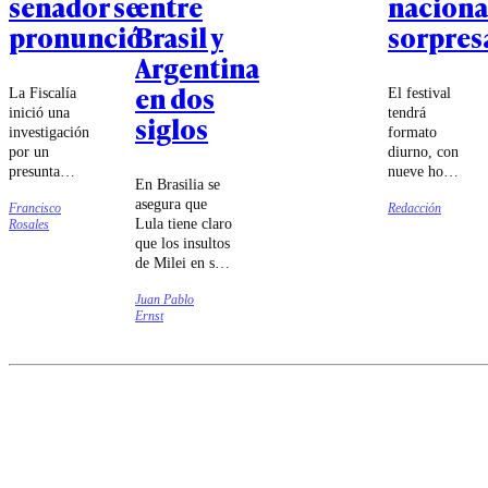
senador se
entre
naciona
pronunció
Brasil y
sorpres
Argentina
en dos
La Fiscalía
El festival
inició una
tendrá
siglos
investigación
formato
por un
diurno, con
presunta
nueve horas
En Brasilia se
violencia
de música
asegura que
Francisco
Redacción
intrafamiliar.
entre las
Lula tiene claro
Rosales
Espinoza
14:00 y las
que los insultos
apuntó a
23:00
de Milei en su
"situaciones
horas.
contra
de carácter
Juan Pablo
responden a su
personal".
Ernst
intento de
agradar al
presidente
norteamericano.