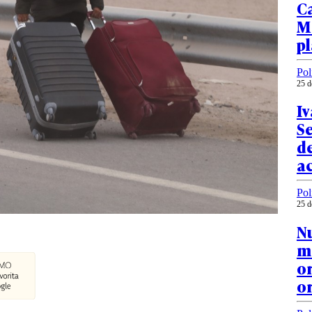
Ca
M
p
Pol
25 d
Iv
S
d
a
Pol
25 d
Nu
mo
o
o