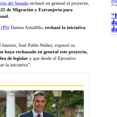
Pol
ión del Senado
rechazó en general el proyecto,
25 d
325 de Migración y Extranjería para
“E
onal.
d
d
a (PS)
Danisa Astudillo,
rechazó la iniciativa
el Interior, José Pablo Núñez, expresó su
n haya rechazado en general este proyecto,
dea de legislar
y que desde el Ejecutivo
r la iniciativa”.