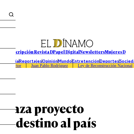
Suscripción Revista D
Papel Digital
Newsletters
Mujeres D
Economía
Reportajes
Opinión
Mundo
Entretención
Deportes
Socied
Caso Sartor
Juan Pablo Rodríguez
Ley de Reconstrucción Nacional
echaza proyecto
clandestino al país