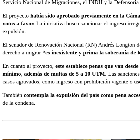
Servicio Nacional de Migraciones, el INDH y la Defensoría 
El proyecto
había sido aprobado previamente en la Cáma
votos a favor.
La iniciativa busca sancionar el ingreso irregu
expulsión.
El senador de Renovación Nacional (RN) Andrés Longton de
derecho a migrar
“es inexistente y prima la soberanía de l
En cuanto al proyecto,
este establece penas que van desde
mínimo, además de multas de 5 a 10 UTM.
Las sanciones 
casos agravados, como ingreso con prohibición vigente o us
También
contempla la expulsión del país como pena acces
de la condena.