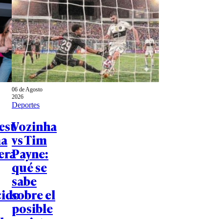
06 de Agosto
2026
Deportes
est
Vozinha
ma
vs Tim
era
Payne:
qué se
sabe
cido
sobre el
posible