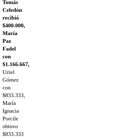
Tomás
Celedón
recibió
$400.000,
María
Paz
Fadel
con
$1.166.667,
Uziel
Gómez
con
$833.333,
María
Ignacia
Porcile
obtuvo
$833.333