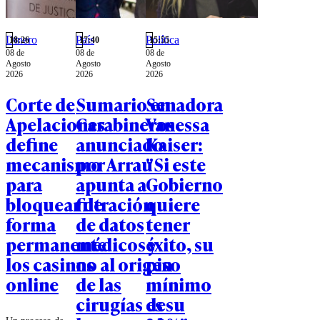
Dinero
País
Política
18:26
17:40
15:55
08 de
08 de
08 de
Agosto
Agosto
Agosto
2026
2026
2026
Corte de
Sumario en
Senadora
Apelaciones
Carabineros
Vanessa
define
anunciado
Kaiser:
mecanismo
por Arrau
"Si este
para
apunta a
Gobierno
bloquear de
filtración
quiere
forma
de datos
tener
permanente
médicos y
éxito, su
los casinos
no al origen
piso
online
de las
mínimo
cirugías de
es su