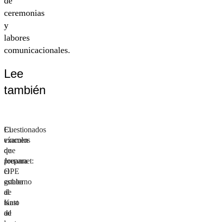
de
ceremonias
y
labores
comunicacionales.
Lee
también
Cuestionados
El
vínculos
examen
de
que
Jouannet:
prepara
OPE
el
estaba
gobierno
al
de
tanto
Kast
de
ad