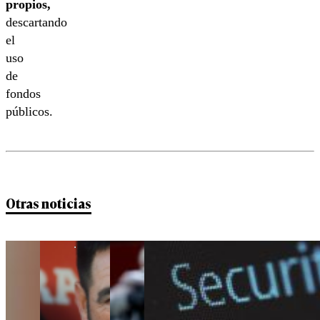
propios,
descartando
el
uso
de
fondos
públicos.
Otras noticias