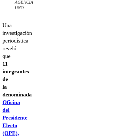
AGENCIA
UNO.
Una
investigación
periodística
reveló
que
11
integrantes
de
la
denominada
Oficina
del
Presidente
Electo
(OPE),