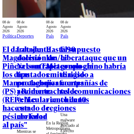
08 de
08 de
08 de
08 de
Agosto
Agosto
Agosto
Agosto
2026
2026
2026
2026
Política
Deportes
País
País
El dardo de
La tajante
Hasta 90
El supuesto
Magdalena
decisión de
km/h:
ciberataque que un
Piñera contra
Nelson Tapia
Meteorología
grupo chino habría
los diputados
tras
emite aviso
dirigido a
Manouchehri
protagonizar
por fuertes
compañías de
(PS) y Romero
accidente
rachas de
telecomunicaciones
(REP): "Le
vehicular en
viento en 10
chilenas
hace un
estado de
regiones
pésimo favor
ebriedad
Una
malware
al país"
En la Región
asociado al
Metropolitana,
Ejército
Mientras se
el fenómeno