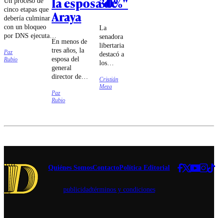
la esposa de
30%"
Un proceso de
cinco etapas que
Araya
debería culminar
con un bloqueo
La
por DNS ejecutado
senadora
En menos de
por las compañías
libertaria
tres años, la
Paz
de
destacó a
esposa del
Rubio
telecomunicaciones
los
general
fue lo que
ministros
director de
estableció el
Cristián
Jorge
Carabineros
Meza
tribunal.
Quiroz e
Paz
se sometió a
Iván
Rubio
cuatro
Poduje
cirugías cuyo
por "dar
carácter
la batalla
reconstructivo
cultural
fue puesto en
sin
duda.
miedo".
Quiénes Somos
Contacto
Política Editorial
publicidad
términos y condiciones