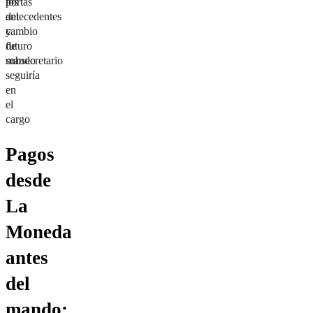
los
portas
antecedentes
del
y
cambio
futuro
de
subsecretario
mando
seguiría
en
el
cargo
Pagos
desde
La
Moneda
antes
del
mando: