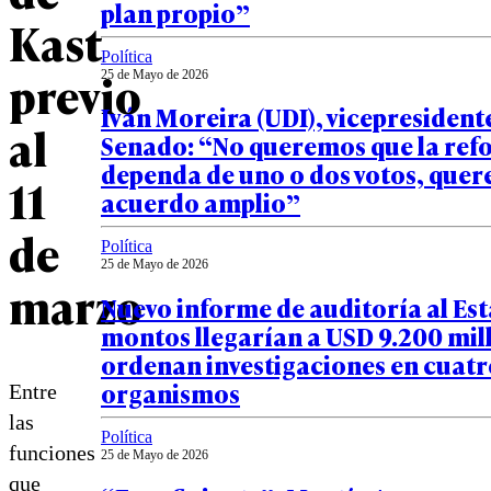
plan propio”
Kast
Política
previo
25 de Mayo de 2026
Iván Moreira (UDI), vicepresident
al
Senado: “No queremos que la re
dependa de uno o dos votos, que
11
acuerdo amplio”
de
Política
25 de Mayo de 2026
marzo
Nuevo informe de auditoría al Es
montos llegarían a USD 9.200 mill
ordenan investigaciones en cuatr
organismos
Entre
las
Política
funciones
25 de Mayo de 2026
que