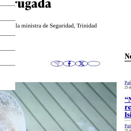
madrugada
 caso, la ministra de Seguridad, Trinidad
”.
N
Paí
25 d
“N
r
Is
Paí
25 d