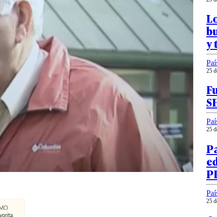
Lo
bu
y 
Paí
25 d
Fu
S
Paí
25 d
Pa
ed
P
Paí
25 d