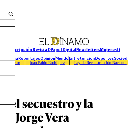
Suscripción Revista D
Papel Digital
Newsletters
Mujeres D
Economía
Reportajes
Opinión
Mundo
Entretención
Deportes
Socied
Caso Sartor
Juan Pablo Rodríguez
Ley de Reconstrucción Nacional
e el secuestro y la
io Jorge Vera