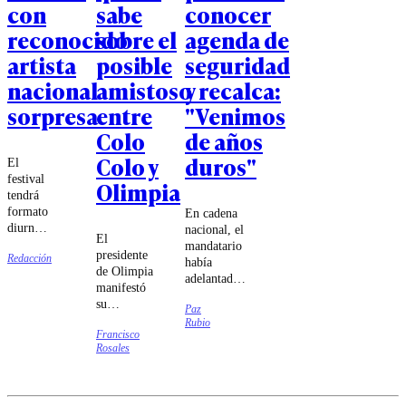
con
sabe
conocer
reconocido
sobre el
agenda de
artista
posible
seguridad
nacional
amistoso
y recalca:
sorpresa
entre
"Venimos
Colo
de años
Colo y
duros"
El
festival
Olimpia
tendrá
formato
En cadena
diurno,
nacional, el
El
con
mandatario
presidente
Redacción
nueve
había
de Olimpia
horas
adelantado
manifestó
de
esta nueva
su
música
Paz
batería
intención
Rubio
entre
legislativa.
Francisco
de
las
Esta
Rosales
organizar
14:00 y
jornada,
el duelo y
las
reforzó la
dio detalles
23:00
idea
sobre los