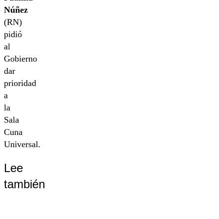
Núñez
(RN)
pidió
al
Gobierno
dar
prioridad
a
la
Sala
Cuna
Universal.
Lee
también