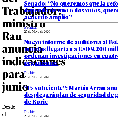
Senado: “No queremos que la re
Trabajador:
dependa de uno o dos votos, que
acuerdo amplio”
ministro
Política
Rau
25 de Mayo de 2026
Nuevo informe de auditoría al Es
anuncia
montos llegarían a USD 9.200 mill
ordenan investigaciones en cuatr
indicaciones
organismos
para
Política
25 de Mayo de 2026
junio
“Es suficiente”: Martín Arrau an
desplegará plan de seguridad de 
de Boric
Desde
Política
el
25 de Mayo de 2026