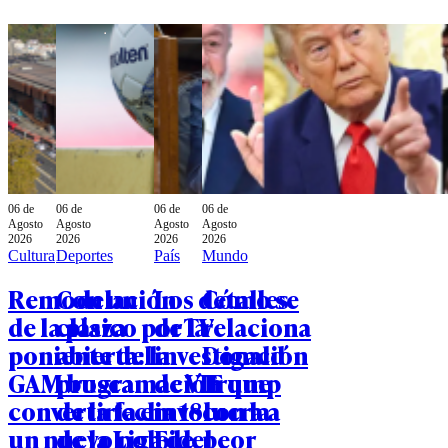
06 de
06 de
06 de
06 de
Agosto
Agosto
Agosto
Agosto
2026
2026
2026
2026
Cultura
Deportes
País
Mundo
Remodelación
Con un
Los detalles
Cómo se
de la plaza
clásico por TV
de la
relaciona
poniente del
abierta: la
investigación
Donald
GAM busca
programación
de VIF que
Trump
convertirla en
de la fecha 18
involucra a
con la
un nuevo polo
de la Liga de
Fidel
peor