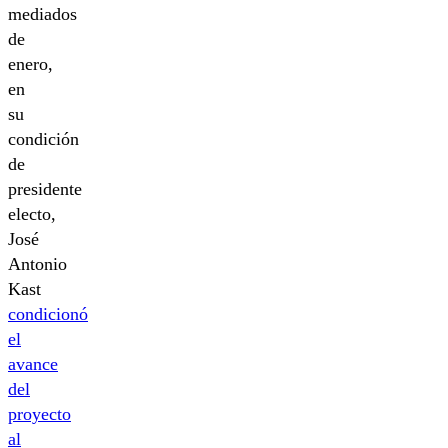
mediados
de
enero,
en
su
condición
de
presidente
electo,
José
Antonio
Kast
condicionó
el
avance
del
proyecto
al