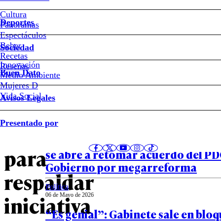
Kast
Cultura
#Iván
Deportes
Poduje
Panoramas
Espectáculos
Beber
Sociedad
Frente
Recetas
Innovación
Notas relacionadas
Reseñas
Buen Dato
Medio Ambiente
Amplio
Mujeres D
Vida Social
Avisos Legales
anuncia
Política
Presentado por
07 de Mayo de 2026
indicación
Tras “intensa” reunión con Quiroz
para
se abre a retomar acuerdo del PDG
Gobierno por megarreforma
respaldar
Política
iniciativa
06 de Mayo de 2026
“Es genial”: Gabinete sale en bloq