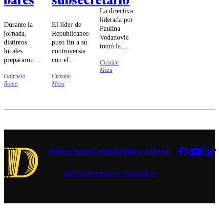
La directiva
liderada por
Durante la
El líder de
Paulina
jornada,
Republicanos
Vodanovic
distintos
puso fin a su
tomó la
locales
controversia
decisión luego
prepararon
con el
Cristián
que la Fiscalía
ofertas para
subsecretario
Meza
Regional de
Gabriela
Cristián
sus clientes,
de Interior.
Valparaíso
Romo
Meza
incluyendo
iniciara una
schops
investigación
gratuitos,
que involucra
rebajas en
al
variedades
parlamentario.
seleccionadas,
concursos y
experiencias
Quiénes Somos
Contacto
Política Editorial
para conocer
nuevos estilos
publicidad
términos y condiciones
de cerveza.