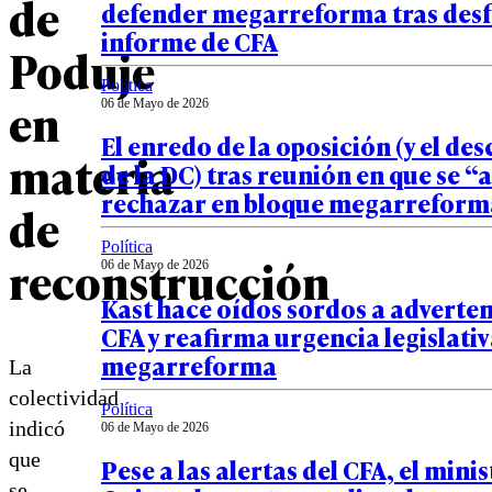
de
defender megarreforma tras desf
informe de CFA
Poduje
Política
en
06 de Mayo de 2026
El enredo de la oposición (y el de
materia
de la DC) tras reunión en que se 
rechazar en bloque megarreform
de
Política
reconstrucción
06 de Mayo de 2026
Kast hace oídos sordos a adverten
CFA y reafirma urgencia legislativ
megarreforma
La
colectividad
Política
indicó
06 de Mayo de 2026
que
Pese a las alertas del CFA, el mini
se