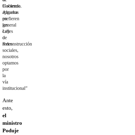
Hacienda
Gobierno.
aprueba
Algunos
en
prefieren
general
las
Ley
calles
de
o
Reconstrucción
redes
sociales,
nosotros
optamos
por
la
vía
institucional”
Ante
esto,
el
ministro
Poduje