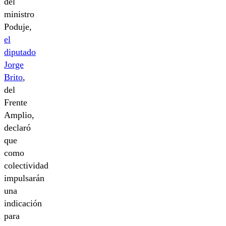
del
ministro
Poduje,
el
diputado
Jorge
Brito
,
del
Frente
Amplio,
declaró
que
como
colectividad
impulsarán
una
indicación
para