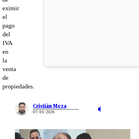
eximir
el
pago
del
IVA
en
la
venta
de
propiedades.
Cristián Meza
07/ 05/ 2026