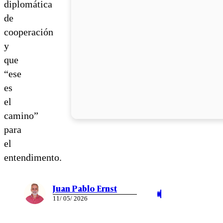
diplomática
de
cooperación
y
que
“ese
es
el
camino”
para
el
entendimento.
Juan Pablo Ernst
11/ 05/ 2026