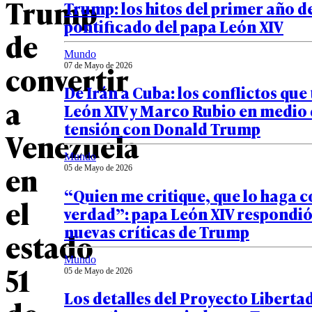
Trump
Trump: los hitos del primer año d
pontificado del papa León XIV
de
Mundo
convertir
07 de Mayo de 2026
De Irán a Cuba: los conflictos que
a
León XIV y Marco Rubio en medio 
tensión con Donald Trump
Venezuela
Mundo
en
05 de Mayo de 2026
“Quien me critique, que lo haga c
el
verdad”: papa León XIV respondió 
nuevas críticas de Trump
estado
Mundo
51
05 de Mayo de 2026
Los detalles del Proyecto Libertad