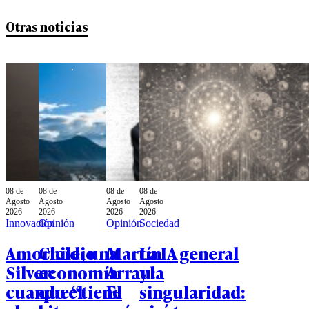
Otras noticias
08 de
08 de
08 de
08 de
Agosto
Agosto
Agosto
Agosto
2026
2026
2026
2026
Innovación
Opinión
Opinión
Sociedad
Amoricidio
Chile, una
Martín
La IA general
Silver:
economía
Arrau:
y la
cuando el
que “tiene
El
singularidad: