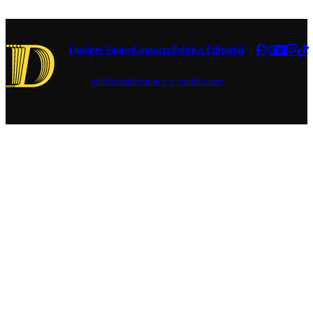
legislativa.
atribuidos
al exjefe
comunal.
Quiénes Somos
Contacto
Política Editorial
publicidad
términos y condiciones