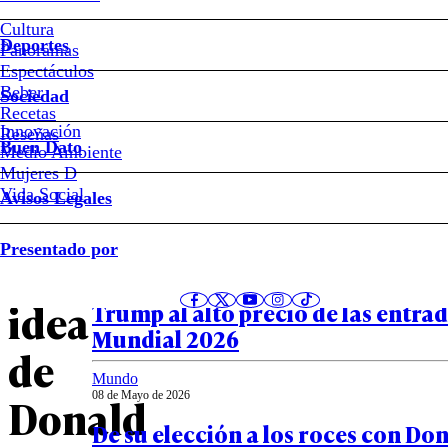
Cómo
Cultura
Deportes
Panoramas
respondió
Espectáculos
Beber
Sociedad
Delcy
Recetas
Innovación
Notas relacionadas
Reseñas
Buen Dato
Medio Ambiente
Rodríguez
Mujeres D
Vida Social
Avisos Legales
a
Deportes
Presentado por
08 de Mayo de 2026
la
“No pagaría eso”: los cuestionam
idea
Trump al alto precio de las entrad
Mundial 2026
de
Mundo
08 de Mayo de 2026
Donald
De su elección a los roces con Do