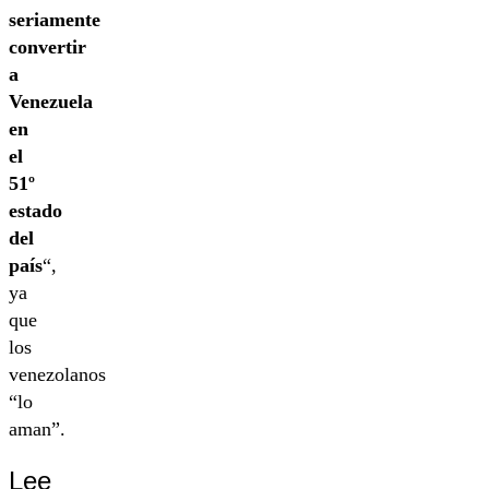
seriamente
convertir
a
Venezuela
en
el
51º
estado
del
país
“,
ya
que
los
venezolanos
“lo
aman”.
Lee