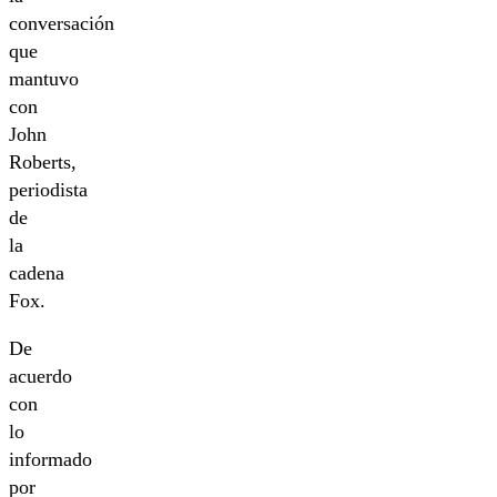
conversación
que
mantuvo
con
John
Roberts,
periodista
de
la
cadena
Fox.
De
acuerdo
con
lo
informado
por