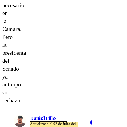
necesario
en
la
Cámara.
Pero
la
presidenta
del
Senado
ya
anticipó
su
rechazo.
Daniel Lillo
Actualizado el 02 de Julio del