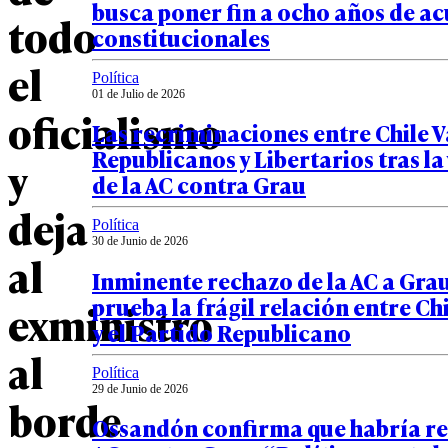
busca poner fin a ocho años de a
todo
constitucionales
el
Política
01 de Julio de 2026
oficialismo
Las recriminaciones entre Chile 
Republicanos y Libertarios tras la
y
de la AC contra Grau
deja
Política
30 de Junio de 2026
al
Inminente rechazo de la AC a Gra
prueba la frágil relación entre C
exministro
y el Partido Republicano
al
Política
29 de Junio de 2026
borde
Ossandón confirma que habría r