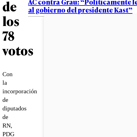
AC contra Grau: “Políticamente l
de
al gobierno del presidente Kast”
los
78
votos
Con
la
incorporación
de
diputados
de
RN,
PDG