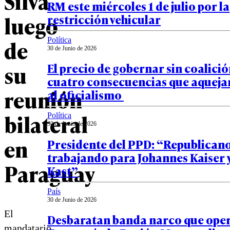
Silva
RM este miércoles 1 de julio por la
luego
restricción vehicular
de
Política
30 de Junio de 2026
su
El precio de gobernar sin coalició
cuatro consecuencias que aquejan
reunión
al oficialismo
bilateral
Política
30 de Junio de 2026
en
Presidente del PPD: “Republicano
trabajando para Johannes Kaiser 
Paraguay
Kast”
País
30 de Junio de 2026
El
Desbaratan banda narco que oper
mandatario