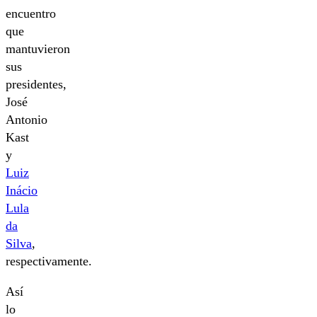
encuentro
que
mantuvieron
sus
presidentes,
José
Antonio
Kast
y
Luiz
Inácio
Lula
da
Silva
,
respectivamente.
Así
lo