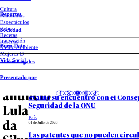
Cultura
Deportes
Los
Panoramas
Espectáculos
Beber
acuerdos
Sociedad
Recetas
Innovación
Notas relacionadas
Reseñas
con
Buen Dato
Medio Ambiente
Mujeres D
Kast
Vida Social
Avisos Legales
Mundo
que
Presentado por
01 de Julio de 2026
VIDEO – “Muy positivo”: Michelle
anunció
evaluó su encuentro con el Conse
Seguridad de la ONU
Lula
País
da
01 de Julio de 2026
Las patentes que no pueden circul