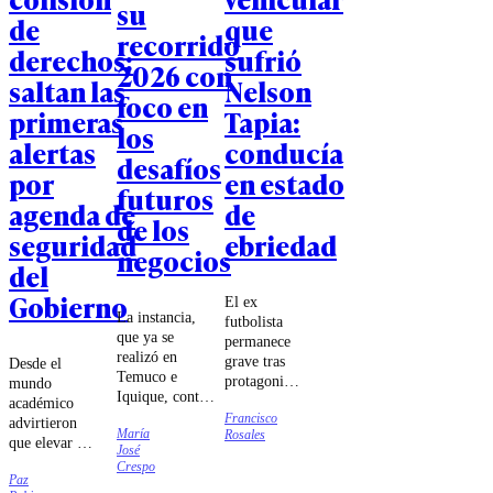
su
de
que
recorrido
derechos:
sufrió
2026 con
saltan las
Nelson
foco en
primeras
Tapia:
los
alertas
conducía
desafíos
por
en estado
futuros
agenda de
de
de los
seguridad
ebriedad
negocios
del
Gobierno
El ex
La instancia,
futbolista
que ya se
permanece
realizó en
grave tras
Desde el
Temuco e
protagonizar
mundo
Iquique, contó
un fuerte
académico
con charlas de
Francisco
accidente de
advirtieron
María
Rosales
Ignacio Briones
tránsito en
que elevar a
José
y Katherina
la Región
rango
Crespo
Canales,
del Maule.
Paz
constitucional