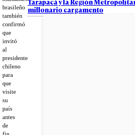
Tarapacá y la Región Metropolita
brasileño
millonario cargamento
también
confirmó
que
invitó
al
presidente
chileno
para
que
visite
su
país
antes
de
fin