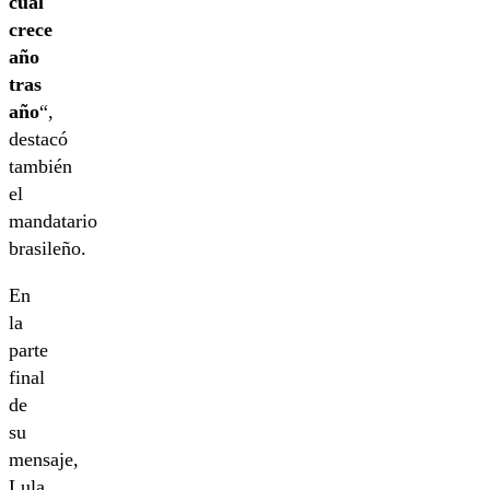
cual
crece
año
tras
año
“,
destacó
también
el
mandatario
brasileño.
En
la
parte
final
de
su
mensaje,
Lula