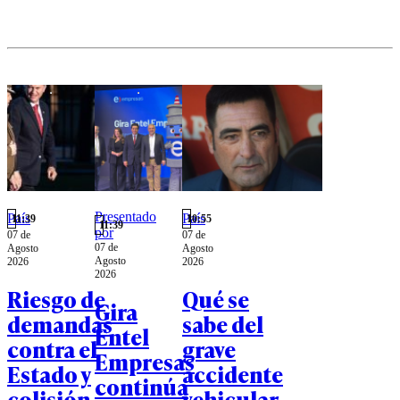
contribuciones
horas.
semanas antes
— despertó
suspicacias
entre sus pares
de comité.
Presentado
País
País
11:39
10:55
11:39
por
07 de
07 de
07 de
Agosto
Agosto
Agosto
2026
2026
2026
Riesgo de
Qué se
Gira
demandas
sabe del
Entel
contra el
grave
Empresas
Estado y
accidente
continúa
colisión
vehicular