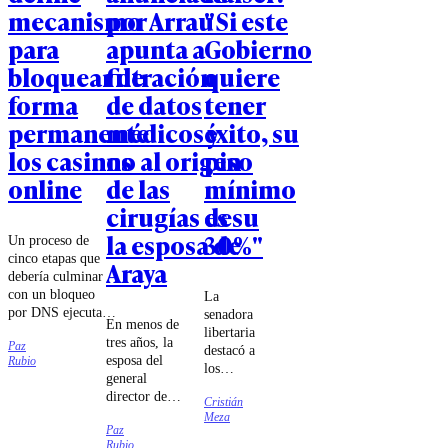
mecanismo
por Arrau
"Si este
para
apunta a
Gobierno
bloquear de
filtración
quiere
forma
de datos
tener
permanente
médicos y
éxito, su
los casinos
no al origen
piso
online
de las
mínimo
cirugías de
es su
la esposa de
30%"
Un proceso de
cinco etapas que
Araya
debería culminar
con un bloqueo
La
por DNS ejecutado
senadora
En menos de
por las compañías
libertaria
tres años, la
Paz
de
destacó a
esposa del
Rubio
telecomunicaciones
los
general
fue lo que
ministros
director de
estableció el
Cristián
Jorge
Carabineros
Meza
tribunal.
Quiroz e
Paz
se sometió a
Iván
Rubio