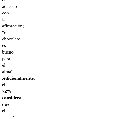
acuerdo
con
la
afirmación;
“el
chocolate
es
bueno
para
el
alma”.
Adicionalmente,
el
72%
considera
que
el