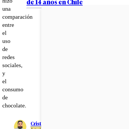
de 14 años en Chile
hizo
una
comparación
entre
el
uso
de
redes
sociales,
y
el
consumo
de
chocolate.
Cristián Meza