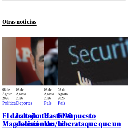
Otras noticias
08 de
08 de
08 de
08 de
Agosto
Agosto
Agosto
Agosto
2026
2026
2026
2026
Política
Deportes
País
País
El dardo de
La tajante
Hasta 90
El supuesto
Magdalena
decisión de
km/h:
ciberataque que un