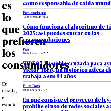
es
como responsable de caída mundi
lo
Presentado por
03 de Marzo de 2025
que
Cómo funciona el algoritmo de T
2025: así puedes entrar en las
prefieren
recomendaciones
los
País
16 de Febrero de 2025
consumidores
VIDEO – La noble cruzada para ay
Víctor Toro, un histórico atleta c
trabaja a sus 84 años
En
Buen Dato
detalle,
19 de Enero de 2025
el
En qué consiste el proyecto de ley
estudio
prohíbe el uso de redes sociales 