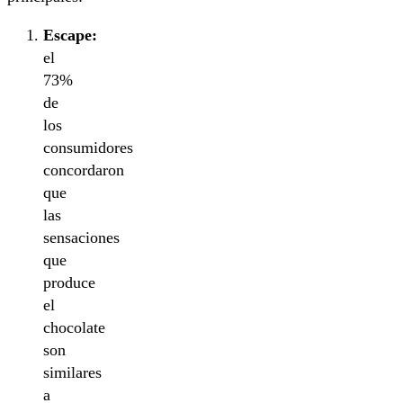
Escape:
el
73%
de
los
consumidores
concordaron
que
las
sensaciones
que
produce
el
chocolate
son
similares
a