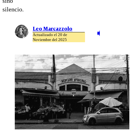
sino
silencio.
Leo Marcazzolo
Actualizado el 20 de
Noviembre del 2025