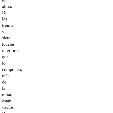
un
alma.
De
los
treinta
y
siete
locales
interiores
que
lo
componen,
más
de
la
mitad
están
vacíos.