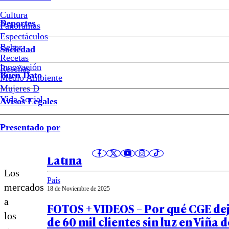
¿Quién
Cultura
Deportes
salva
Panoramas
Espectáculos
Beber
al
Sociedad
Recetas
Innovación
Notas relacionadas
Reseñas
Mercado
Buen Dato
Medio Ambiente
Mujeres D
de
Vida Social
Avisos Legales
Mundo
Viña?
Presentado por
19 de Noviembre de 2025
Breve historia de la violencia en 
Latina
Los
País
mercados
18 de Noviembre de 2025
a
FOTOS + VIDEOS – Por qué CGE de
los
de 60 mil clientes sin luz en Viña 