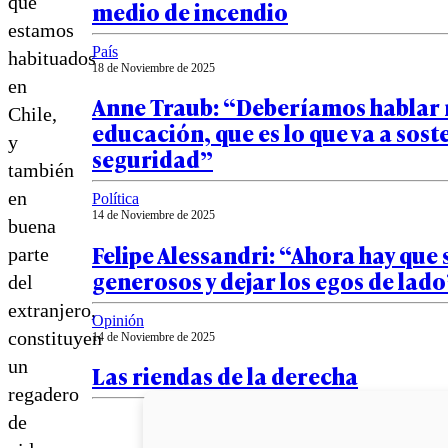
que
medio de incendio
estamos
País
habituados
18 de Noviembre de 2025
en
Anne Traub: “Deberíamos hablar
Chile,
educación, que es lo que va a sost
y
seguridad”
también
en
Política
14 de Noviembre de 2025
buena
Felipe Alessandri: “Ahora hay que 
parte
generosos y dejar los egos de lad
del
extranjero,
Opinión
constituyen
14 de Noviembre de 2025
un
Las riendas de la derecha
regadero
de