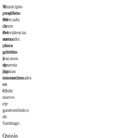
Municipio
A
modifica
propósito
Mercado
del
de
cierre
Providencia:
del
suma
mercado:
plaza
cinco
pública
grandes
y
fracasos
apuesta
de
por
figuras
convertirse
internacionales
en
en
el
Chile
nuevo
eje
gastronómico
de
Santiago
Quizás